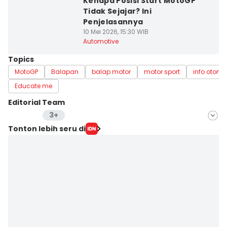
Kenapa Posisi Start MotoGP
Tidak Sejajar? Ini
Penjelasannya
10 Mei 2026, 15:30 WIB
Automotive
Topics
MotoGP
Balapan
balap motor
motor sport
info otomot
Educate me
Editorial Team
3+
Editor
Tonton lebih seru di
Lea Lyliana
Editor
Fahreza Murnanda
Editor
Eddy Rusmanto