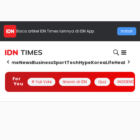
Baca artikel
IDN Times
lainnya di IDN App
Install
Home
News
Business
Sport
Tech
Hype
Korea
Life
Health
Aut
For
# Yuk Vote
Iklanin di IDN
Quiz
INSIDENESIA
You