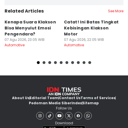
Related Articles
See More
Kenapa Suara Klakson
Catat! Ini Batas Tingkat
K
Bisa Menyulut Emosi
Kebisingan Klakson
S
Pengendara?
Motor
s
07 Agu 2026, 23:05 WIB
07 Agu 2026, 22:05 WIB
07
Automotive
Automotive
Au
About Us
Editorial Team
Contact Us
Terms of Services
Pedoman Media Siber
Index
Sitemap
Follow Us
Download