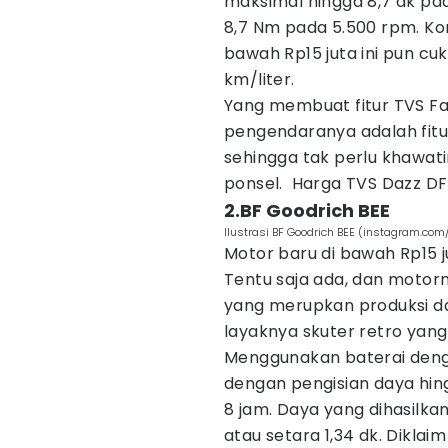
maksimal hingga 8,7 dk pa
8,7 Nm pada 5.500 rpm. Ko
bawah Rp15 juta ini pun cuk
km/liter.
Yang membuat fitur TVS F
pengendaranya adalah fitur
sehingga tak perlu khawati
ponsel. Harga TVS Dazz DFI 
2.BF Goodrich BEE
Ilustrasi BF Goodrich BEE (instagram.com
Motor baru di bawah Rp15 j
Tentu saja ada, dan motorn
yang merupkan produksi da
layaknya skuter retro yang
Menggunakan baterai deng
dengan pengisian daya hin
8 jam. Daya yang dihasilkan
atau setara 1,34 dk. Dikl