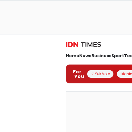
Home
News
Business
Sport
Te
For
# Yuk Vote
Iklanin
You