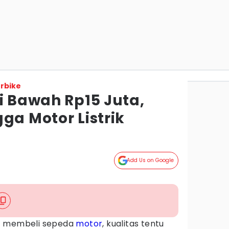
rbike
i Bawah Rp15 Juta,
ga Motor Listrik
Add Us on Google
t membeli sepeda
motor
, kualitas tentu