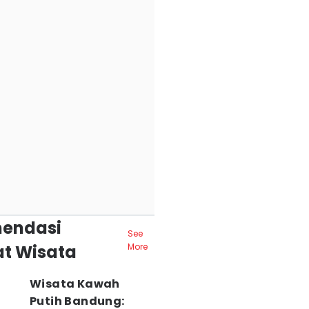
endasi
See
t Wisata
More
Wisata Kawah
Putih Bandung: