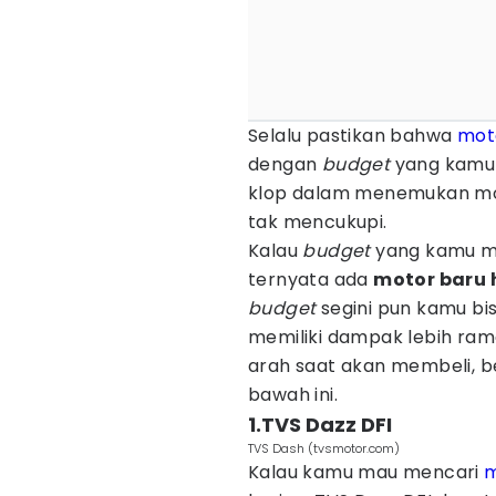
Selalu pastikan bahwa
mot
dengan
budget
yang kamu m
klop dalam menemukan mot
tak mencukupi.
Kalau
budget
yang kamu mil
ternyata ada
motor baru 
budget
segini pun kamu bi
memiliki dampak lebih ram
arah saat akan membeli, b
bawah ini.
1.TVS Dazz DFI
TVS Dash (tvsmotor.com)
Kalau kamu mau mencari
m