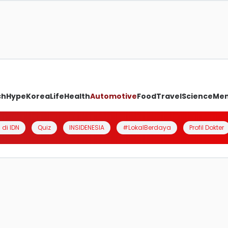
ch
Hype
Korea
Life
Health
Automotive
Food
Travel
Science
Me
 di IDN
Quiz
INSIDENESIA
#LokalBerdaya
Profil Dokter