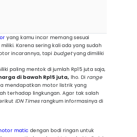
or
yang kamu incar memang sesuai
iliki. Karena sering kali ada yang sudah
or incarannya, tapi
budget
yang dimiliki
iki paling mentok di jumlah Rp15 juta saja,
harga di bawah Rp15 juta,
lho. Di
range
sa mendapatkan motor listrik yang
ah terhadap lingkungan. Agar tak salah
erikut
IDN Times
rangkum informasinya di
otor matic
dengan bodi ringan untuk