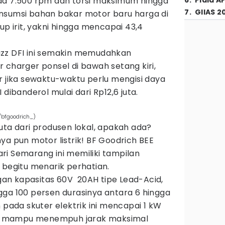
da 7.500 rpm dan torsi maksimum hingga
6
.
Piala A
7
.
GIIAS 2
nsumsi bahan bakar motor baru harga di
up irit, yakni hingga mencapai 43,4
azz DFI ini semakin memudahkan
 charger ponsel di bawah setang kiri,
r jika sewaktu-waktu perlu mengisi daya
dibanderol mulai dari Rp12,6 juta.
/bfgoodrich_)
uta dari produsen lokal, apakah ada?
ya pun motor listrik! BF Goodrich BEE
ri Semarang ini memiliki tampilan
 begitu menarik perhatian.
an kapasitas 60V 20AH tipe Lead-Acid,
gga 100 persen durasinya antara 6 hingga
 pada skuter elektrik ini mencapai 1 kW
aim mampu menempuh jarak maksimal