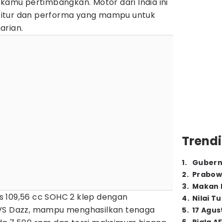
 kamu pertimbangkan. Motor dari India ini
itur dan performa yang mampu untuk
arian.
Trendi
1
.
Gubern
2
.
Prabow
3
.
Makan B
 109,56 cc SOHC 2 klep dengan
4
.
Nilai T
TVS Dazz, mampu menghasilkan tenaga
5
.
17 Agus