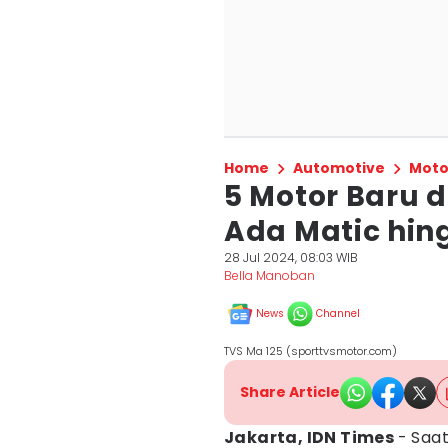
Home
Automotive
Moto
5 Motor Baru d
Ada Matic hing
28 Jul 2024, 08:03 WIB
Bella Manoban
News
Channel
TVS Ma 125 (sporttvsmotor.com)
Share Article
Jakarta, IDN Times
- Saa