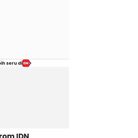
ih seru di
from IDN