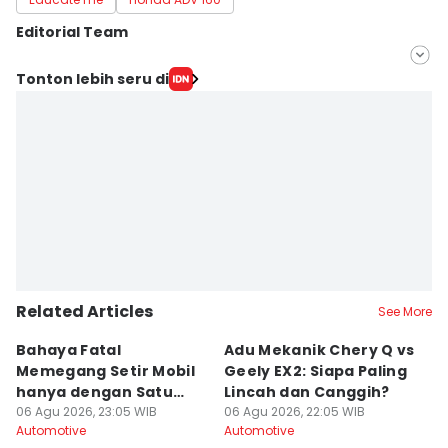
Editorial Team
Editor
Tonton lebih seru di
Fahreza Murnanda
Editor
Hana Adi Perdana
Related Articles
See More
Bahaya Fatal
Adu Mekanik Chery Q vs
K
Memegang Setir Mobil
Geely EX2: Siapa Paling
M
hanya dengan Satu
Lincah dan Canggih?
M
Tangan
06 Agu 2026, 23:05 WIB
06 Agu 2026, 22:05 WIB
K
06
Automotive
Automotive
Au