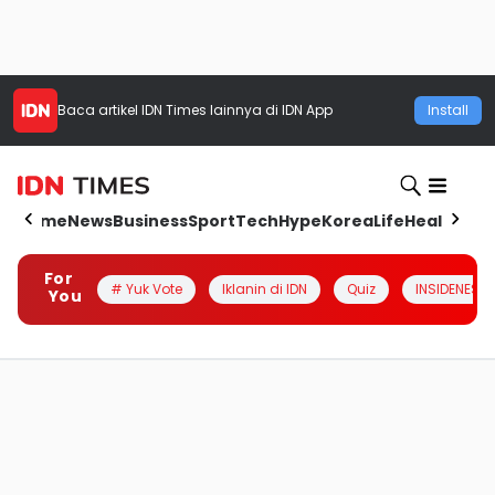
Baca artikel
IDN Times
lainnya di IDN App
Install
Home
News
Business
Sport
Tech
Hype
Korea
Life
Health
Aut
For
# Yuk Vote
Iklanin di IDN
Quiz
INSIDENESIA
You