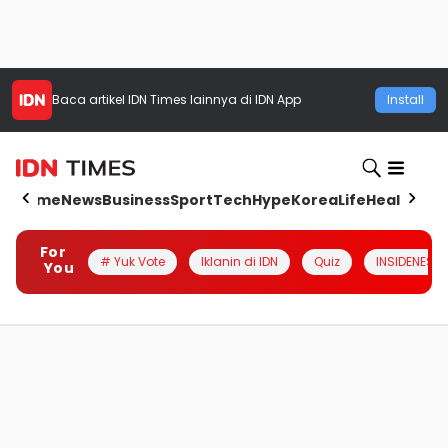
Baca artikel
IDN Times
lainnya di IDN App
Install
Home
News
Business
Sport
Tech
Hype
Korea
Life
Health
Aut
For
# Yuk Vote
Iklanin di IDN
Quiz
INSIDENESIA
You