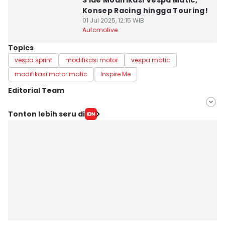
3 Ide Modifikasi Vespa Matic,
Konsep Racing hingga Touring!
01 Jul 2025, 12:15 WIB
Automotive
Topics
vespa sprint
modifikasi motor
vespa matic
modifikasi motor matic
Inspire Me
Editorial Team
Editor
Tonton lebih seru di
Lea Lyliana
Editor
Eddy Rusmanto