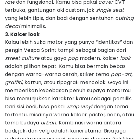
raw
dan fungsional. Kamu bisa pakai
cover
CVT
terbuka, gantungan aki custom, jok
single seat
yang lebih tipis, dan bodi dengan sentuhan
cutting
decal
minimalis.
3. Kalcer look
Kalau lebih suka motor yang punya “identitas” dan
pengin Vespa Sprint tampil sebagai bagian dari
street culture
atau gaya
pop
modern, kalcer
look
adalah pilihan tepat. Kamu bisa bermain bebas
dengan warna-warna cerah, stiker tema
pop-art
,
graffiti
, kartun, atau tipografi mencolok. Gaya ini
memberikan kebebasan penuh supaya motormu
bisa menunjukkan karakter kamu sebagai pemilik.
Dari sisi bodi, bisa pakai
wrap vinyl
dengan tema
tertentu, misalnya warna kalcer pastel, neon, atau
tema budaya
urban
. Kombinasi warna antara
bodi, jok, dan velg adalah kunci utama. Bisa juga
pakai velg warna-warni, suspensi dengan
finishing