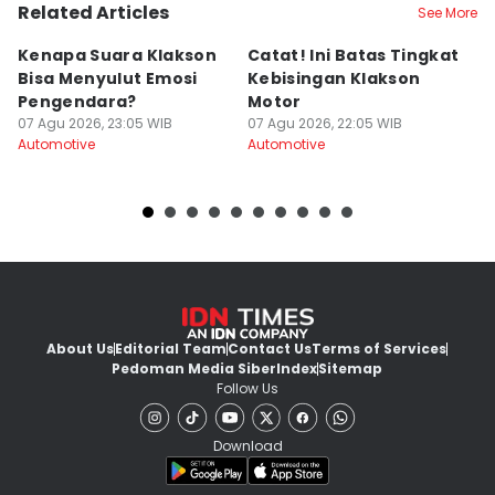
Related Articles
See More
Kenapa Suara Klakson
Catat! Ini Batas Tingkat
K
Bisa Menyulut Emosi
Kebisingan Klakson
S
Pengendara?
Motor
s
07 Agu 2026, 23:05 WIB
07 Agu 2026, 22:05 WIB
07
Automotive
Automotive
Au
About Us
Editorial Team
Contact Us
Terms of Services
Pedoman Media Siber
Index
Sitemap
Follow Us
Download