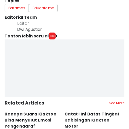
Topics
Pertamax
Educate me
Editorial Team
Editor
Dwi Agustiar
Tonton lebih seru di
Related Articles
See More
Kenapa Suara Klakson
Catat! Ini Batas Tingkat
K
Bisa Menyulut Emosi
Kebisingan Klakson
S
Pengendara?
Motor
s