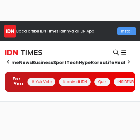
Baca artikel
IDN Times
lainnya di IDN App
Install
Home
News
Business
Sport
Tech
Hype
Korea
Life
Health
Aut
For
# Yuk Vote
Iklanin di IDN
Quiz
INSIDENESIA
You