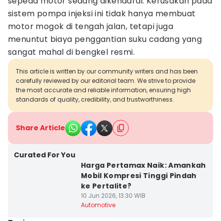
sepeda motor sedang dikendarai. Kerusakan pada
sistem pompa injeksi ini tidak hanya membuat
motor mogok di tengah jalan, tetapi juga
menuntut biaya penggantian suku cadang yang
sangat mahal di bengkel resmi.
This article is written by our community writers and has been
carefully reviewed by our editorial team. We strive to provide
the most accurate and reliable information, ensuring high
standards of quality, credibility, and trustworthiness.
Share Article
Curated For You
Harga Pertamax Naik: Amankah
Mobil Kompresi Tinggi Pindah
ke Pertalite?
10 Jun 2026, 13:30 WIB
Automotive