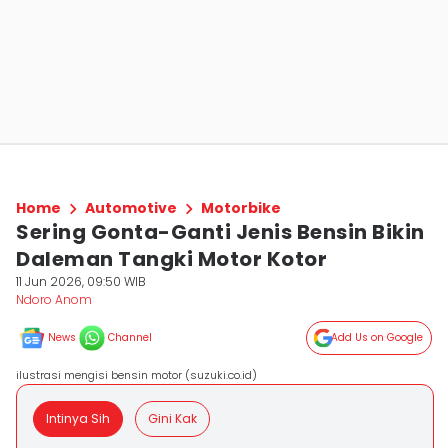
Home
Automotive
Motorbike
Sering Gonta-Ganti Jenis Bensin Bikin
Daleman Tangki Motor Kotor
11 Jun 2026, 09:50 WIB
Ndoro Anom
News
Channel
Add Us on Google
ilustrasi mengisi bensin motor (suzuki.co.id)
Intinya Sih
Gini Kak