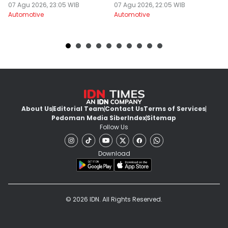
07 Agu 2026, 23:05 WIB
07 Agu 2026, 22:05 WIB
07
Automotive
Automotive
Au
About Us
Editorial Team
Contact Us
Terms of Services
Pedoman Media Siber
Index
Sitemap
Follow Us
Download
© 2026 IDN. All Rights Reserved.