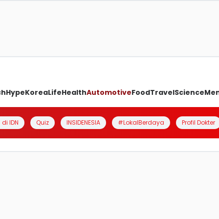
ch
Hype
Korea
Life
Health
Automotive
Food
Travel
Science
Me
 di IDN
Quiz
INSIDENESIA
#LokalBerdaya
Profil Dokter