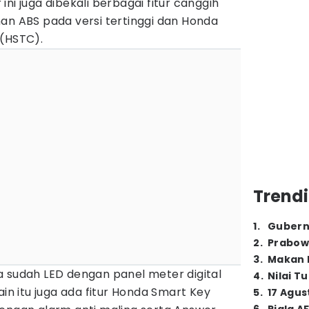
ni juga dibekali berbagai fitur canggih
an ABS pada versi tertinggi dan Honda
 (HSTC).
Trendi
1
.
Gubern
2
.
Prabow
3
.
Makan B
a sudah LED dengan panel meter digital
4
.
Nilai T
ain itu juga ada fitur Honda Smart Key
5
.
17 Agus