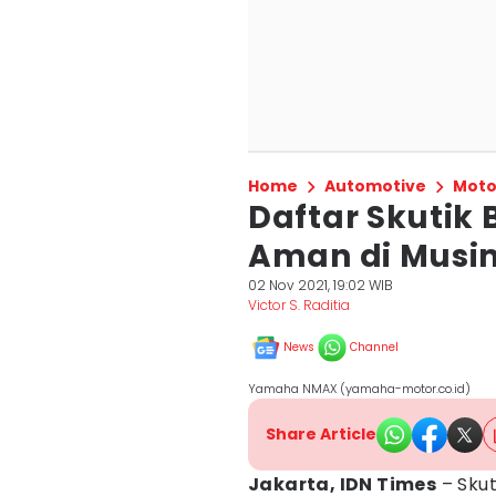
Home
Automotive
Moto
Daftar Skutik B
Aman di Musi
02 Nov 2021, 19:02 WIB
Victor S. Raditia
News
Channel
Yamaha NMAX (yamaha-motor.co.id)
Share Article
Jakarta, IDN Times
– Sku