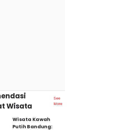
endasi
See
t Wisata
More
Wisata Kawah
Putih Bandung: