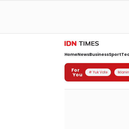
Home
News
Business
Sport
Te
For
# Yuk Vote
Iklanin
You