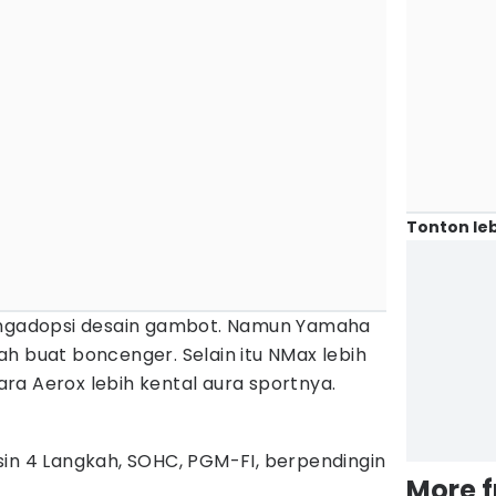
Tonton leb
gadopsi desain gambot. Namun Yamaha
h buat boncenger. Selain itu NMax lebih
ra Aerox lebih kental aura sportnya.
sin 4 Langkah, SOHC, PGM-FI, berpendingin
More 