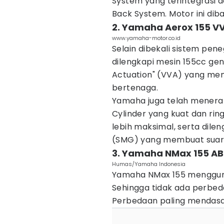
System yang terintegrasi 
Back System. Motor ini dib
2. Yamaha Aerox 155 V
www.yamaha-motor.co.id
Selain dibekali sistem pen
dilengkapi mesin 155cc gen
Actuation" (VVA) yang me
bertenaga.
Yamaha juga telah menerap
Cylinder yang kuat dan ri
lebih maksimal, serta dil
(SMG) yang membuat suara 
3. Yamaha NMax 155 AB
Humas/Yamaha Indonesia
Yamaha NMax 155 menggun
Sehingga tidak ada perbed
Perbedaan paling mendasa