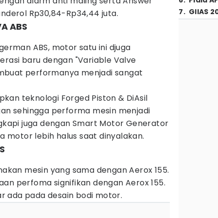
dengan alarm anti maling serta Answer
6
.
Piala A
7
.
GIIAS 2
anderol Rp30,84-Rp34,44 juta.
VA ABS
egerman ABS, motor satu ini djuga
erasi baru dengan "Variable Valve
mbuat performanya menjadi sangat
kan teknologi Forged Piston & DiAsil
ngan sehingga performa mesin menjadi
engkapi juga dengan Smart Motor Generator
motor lebih halus saat dinyalakan.
S
akan mesin yang sama dengan Aerox 155.
aan perfoma signifikan dengan Aerox 155.
r ada pada desain bodi motor.