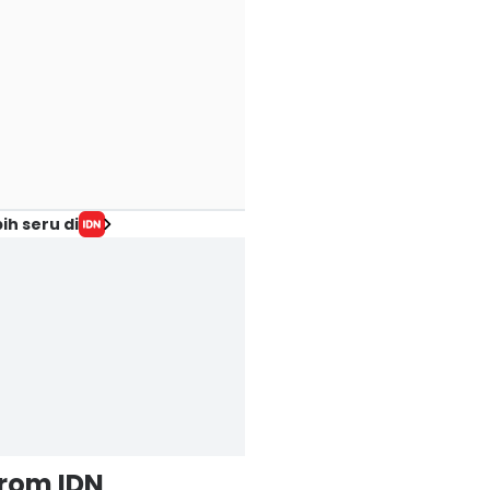
ih seru di
from IDN