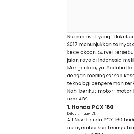
Namun riset yang dilakukan
2017 menunjukkan ternyat
kecelakaan. Survei terseb
jalan raya di Indonesia me
Mengerikan, ya. Padahal kec
dengan meningkatkan kes
teknologi pengereman terki
Nah, berikut motor-motor h
rem ABS.
1. Honda PCX 160
Default Image IDN
All New Honda PCX 160 had
menyemburkan tenaga hingg