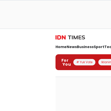
Home
News
Business
Sport
Te
For
# Yuk Vote
Iklanin
You