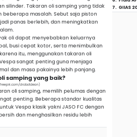
6
.
Piala A
n silinder. Takaran oli samping yang tidak
7
.
GIIAS 2
 beberapa masalah. Sebut saja piston
njadi panas berlebih, dan meningkatkan
dalam.
anyak oli dapat menyebabkan keluarnya
bal, busi cepat kotor, serta menimbulkan
 karena itu, menggunakan takaran oli
 Vespa sangat penting guna menjaga
mal dan masa pakainya lebih panjang.
oli samping yang baik?
(freepik.com/drobotdean)
ran oli samping, memilih pelumas dengan
sangat penting. Beberapa standar kualitas
 untuk Vespa klasik yakni JASO FC dengan
ersih dan menghasilkan residu lebih