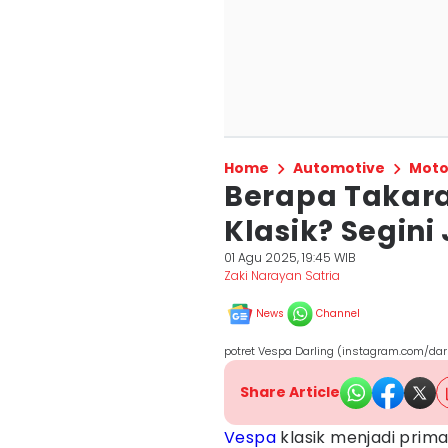
Home
Automotive
Moto
Berapa Takara
Klasik? Segin
01 Agu 2025, 19:45 WIB
Zaki Narayan Satria
News
Channel
potret Vespa Darling (instagram.com/da
Share Article
Vespa
klasik menjadi prim