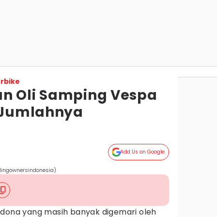
rbike
n Oli Samping Vespa
i Jumlahnya
Add Us on Google
rlingownersindonesia)
adona yang masih banyak digemari oleh