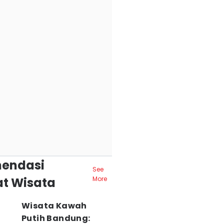
endasi
See
t Wisata
More
Wisata Kawah
Putih Bandung: