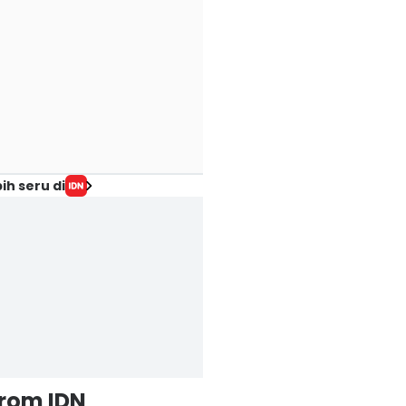
ih seru di
from IDN