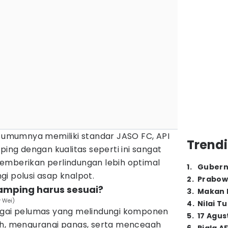
k umumnya memiliki standar JASO FC, API
Trendi
ping dengan kualitas seperti ini sangat
emberikan perlindungan lebih optimal
1
.
Gubern
i polusi asap knalpot.
2
.
Prabow
samping harus sesuai?
3
.
Makan B
y Wei)
4
.
Nilai T
agai pelumas yang melindungi komponen
5
.
17 Agus
ih, mengurangi panas, serta mencegah