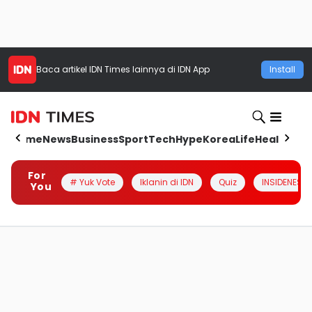
Baca artikel
IDN Times
lainnya di IDN App
Install
Home
News
Business
Sport
Tech
Hype
Korea
Life
Health
Aut
For
# Yuk Vote
Iklanin di IDN
Quiz
INSIDENESIA
You