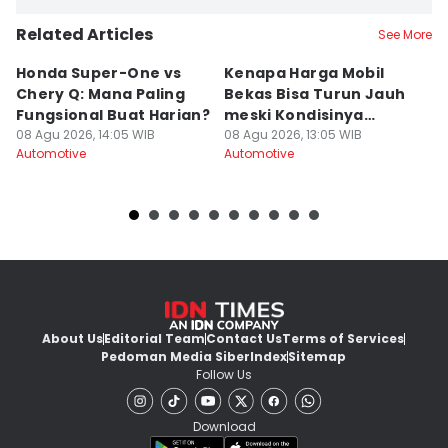
Related Articles
See More
Honda Super-One vs
Kenapa Harga Mobil
5 
Chery Q: Mana Paling
Bekas Bisa Turun Jauh
M
Fungsional Buat Harian?
meski Kondisinya
B
08 Agu 2026, 14:05 WIB
Bagus?
08 Agu 2026, 13:05 WIB
08
Automotive
Automotive
Au
About Us
Editorial Team
Contact Us
Terms of Services
Pedoman Media Siber
Index
Sitemap
Follow Us
Download