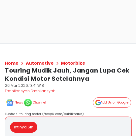
Home
Automotive
Motorbike
Touring Mudik Jauh, Jangan Lupa Cek
Kondisi Motor Setelahnya
26 Mar 2026, 13:41 WIB
Fadhliansyah Fadhliansyah
News
Channel
Add Us on Google
ilustrasi touring motor (freepik.com/bublikhaus)
Intinya Sih