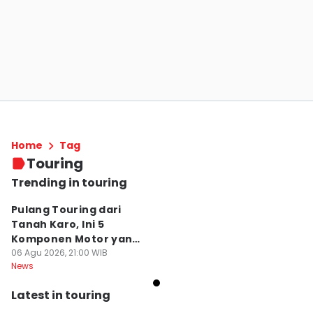
Home
Tag
Touring
Trending in touring
Pulang Touring dari
Tanah Karo, Ini 5
Komponen Motor yang
Wajib Dicek
06 Agu 2026, 21:00 WIB
News
Latest in touring