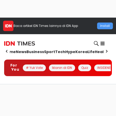
Baca artikel
IDN Times
lainnya di IDN App
Install
Home
News
Business
Sport
Tech
Hype
Korea
Life
Health
Aut
For
# Yuk Vote
Iklanin di IDN
Quiz
INSIDENESIA
You