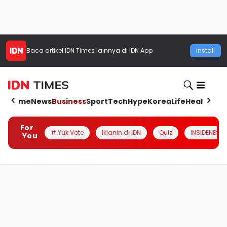
Baca artikel
IDN Times
lainnya di IDN App
Install
Home
News
Business
Sport
Tech
Hype
Korea
Life
Health
Aut
For
# Yuk Vote
Iklanin di IDN
Quiz
INSIDENESIA
You