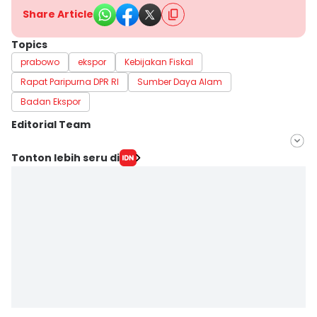
Share Article
Topics
prabowo
ekspor
Kebijakan Fiskal
Rapat Paripurna DPR RI
Sumber Daya Alam
Badan Ekspor
Editorial Team
Editor
Tonton lebih seru di
Sunariyah Sunariyah
Editor
Fahreza Murnanda