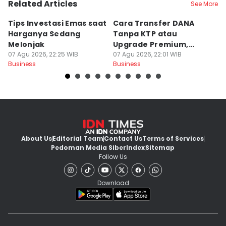
Related Articles
See More
Tips Investasi Emas saat
Cara Transfer DANA
K
Harganya Sedang
Tanpa KTP atau
Su
Melonjak
Upgrade Premium,
P
07 Agu 2026, 22:25 WIB
Solusi Mudah!
07 Agu 2026, 22:01 WIB
07
Business
Business
Bu
About Us
Editorial Team
Contact Us
Terms of Services
Pedoman Media Siber
Index
Sitemap
Follow Us
Download