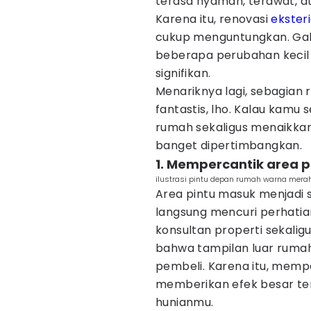
terasa nyaman, terawat, at
Karena itu, renovasi
ekster
cukup menguntungkan. Gak h
beberapa perubahan kecil j
signifikan.
Menariknya lagi, sebagian 
fantastis, lho. Kalau kamu
rumah sekaligus menaikkan
banget dipertimbangkan.
1. Mempercantik area 
ilustrasi pintu depan rumah warna merah
Area pintu masuk menjadi s
langsung mencuri perhatian
konsultan properti sekaligu
bahwa tampilan luar ruma
pembeli. Karena itu, memp
memberikan efek besar te
hunianmu.