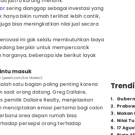
au justru kurang menarik.
ior
sering dianggap sebagai investasi yang
anya bikin rumah terlihat lebih cantik,
uga bisa meningkatkan nilai jual secara
renovasi ini gak selalu membutuhkan biaya
 sedang berpikir untuk mempercantik
 harganya, beberapa ide berikut layak
pintu masuk
 (pexels.com/Erik Mclean)
alah satu bagian paling penting karena
Trendi
 saat orang datang. Greg Dallaire,
1
.
Gubern
s pemilik Dallaire Realty, menjelaskan
2
.
Prabow
h menciptakan emosi pertama bagi calon
3
.
Makan B
erbarui area depan rumah bisa
4
.
Nilai T
rhadap persepsi orang terhadap
5
.
17 Agus