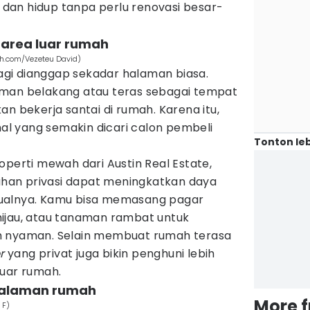
an hidup tanpa perlu renovasi besar-
 area luar rumah
h.com/Vezeteu David)
agi dianggap sekadar halaman biasa.
aman belakang atau teras sebagai tempat
an bekerja santai di rumah. Karena itu,
 hal yang semakin dicari calon pembeli
Tonton leb
operti mewah dari Austin Real Estate,
an privasi dapat meningkatkan daya
i jualnya. Kamu bisa memasang pagar
ijau, atau tanaman rambat untuk
h nyaman. Selain membuat rumah terasa
or
yang privat juga bikin penghuni lebih
luar rumah.
 halaman rumah
More 
 F)