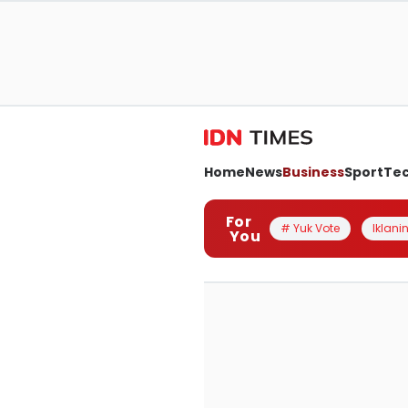
Home
News
Business
Sport
Te
For
# Yuk Vote
Iklanin
You