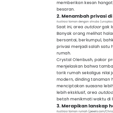
memberikan kesan hangat d
besaran.
2. Menambah privasi di
ilustrasi taman dengan shrubs (unsplas
Saat ini, area
outdoor
gak l
Banyak orang melihat hal
bersantai, berkumpul, bahk
privasi menjadi salah satu
rumah.
Crystal Olenbush, pakar pr
menjelaskan bahwa tambah
tarik rumah sekaligus nila
modern, dinding tanaman h
menciptakan suasana lebi
lebih eksklusif, area
outdo
betah menikmati waktu di 
3. Merapikan lanskap
ilustrasi taman rumah (pexels.com/Chris