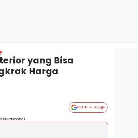
y
terior yang Bisa
gkrak Harga
Add Us on Google
na Kryvasheina)