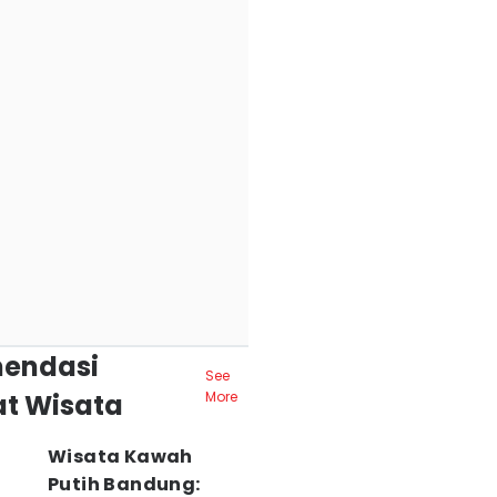
endasi
See
t Wisata
More
Wisata Kawah
Putih Bandung: