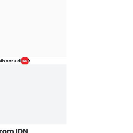
ih seru di
from IDN