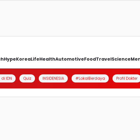
ch
Hype
Korea
Life
Health
Automotive
Food
Travel
Science
Me
 di IDN
Quiz
INSIDENESIA
#LokalBerdaya
Profil Dokter