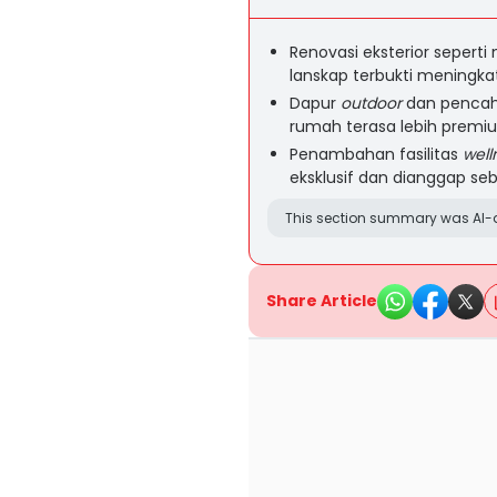
Renovasi eksterior seper
lanskap terbukti meningkat
Dapur
outdoor
dan penca
rumah terasa lebih prem
Penambahan fasilitas
well
eksklusif dan dianggap seb
This section summary was AI-a
Share Article