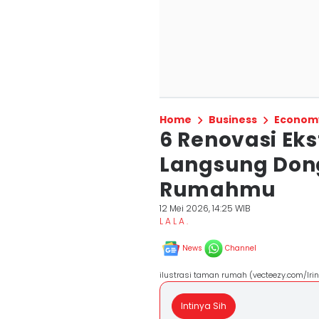
Home
Business
Econom
6 Renovasi Eks
Langsung Don
Rumahmu
12 Mei 2026, 14:25 WIB
L A L A .
News
Channel
ilustrasi taman rumah (vecteezy.com/Iri
Intinya Sih