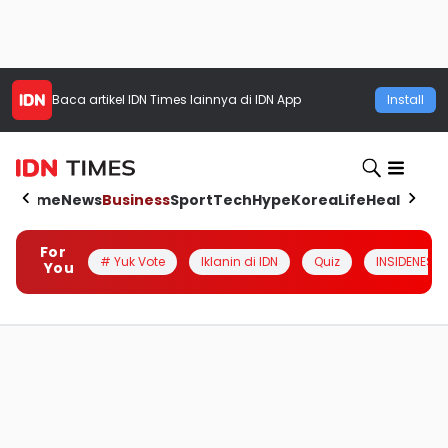
Baca artikel
IDN Times
lainnya di IDN App
Install
Home
News
Business
Sport
Tech
Hype
Korea
Life
Health
Aut
For
# Yuk Vote
Iklanin di IDN
Quiz
INSIDENESIA
You