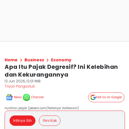
Home
Business
Economy
Apa Itu Pajak Degresif? Ini Kelebihan
dan Kekurangannya
12 Jun 2026, 12:01 WIB
Triyan Pangastuti
News
Channel
Add Us on Google
ilustrasi pajak (pexels.com/Nataliya Vaitkevich)
Intinya Sih
Gini Kak