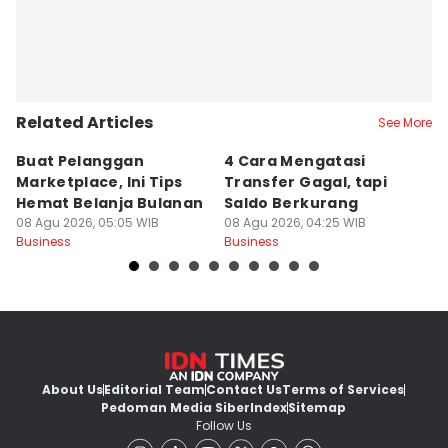
Editor
Jumawan Syahrudin
Editor
Jujuk Ernawati
Related Articles
See More
Buat Pelanggan
4 Cara Mengatasi
C
Marketplace, Ini Tips
Transfer Gagal, tapi
P
Hemat Belanja Bulanan
Saldo Berkurang
M
08 Agu 2026, 05:05 WIB
08 Agu 2026, 04:25 WIB
08
Business
Business
Bu
About Us
Editorial Team
Contact Us
Terms of Services
Pedoman Media Siber
Index
Sitemap
Follow Us