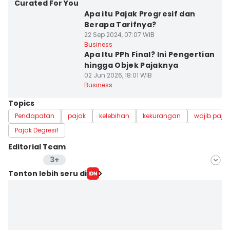
Curated For You
Apa itu Pajak Progresif dan
Berapa Tarifnya?
22 Sep 2024, 07:07 WIB
Business
Apa Itu PPh Final? Ini Pengertian
hingga Objek Pajaknya
02 Jun 2026, 18:01 WIB
Business
Topics
Pendapatan
pajak
kelebihan
kekurangan
wajib paja
Pajak Degresif
Editorial Team
3+
Editor
Tonton lebih seru di
Anata Siregar
Editor
Fahreza Murnanda