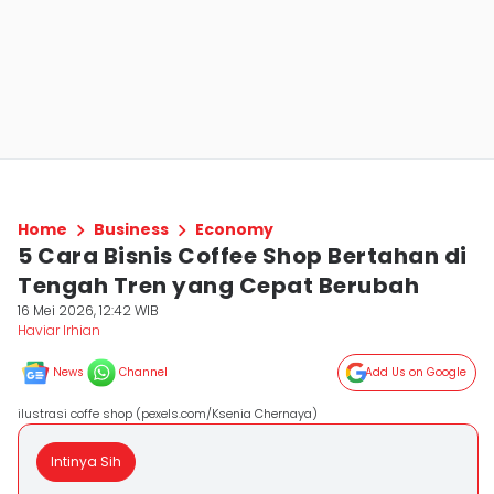
Home
Business
Economy
5 Cara Bisnis Coffee Shop Bertahan di
Tengah Tren yang Cepat Berubah
16 Mei 2026, 12:42 WIB
Haviar Irhian
News
Channel
Add Us on Google
ilustrasi coffe shop (pexels.com/Ksenia Chernaya)
Intinya Sih