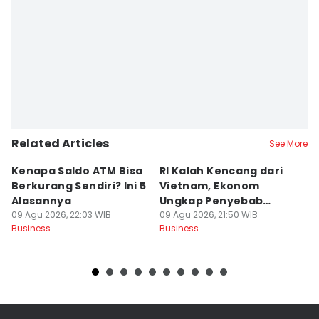
Related Articles
See More
Kenapa Saldo ATM Bisa
RI Kalah Kencang dari
B
Berkurang Sendiri? Ini 5
Vietnam, Ekonom
d
Alasannya
Ungkap Penyebab
m
09 Agu 2026, 22:03 WIB
Utama
09 Agu 2026, 21:50 WIB
09
Business
Business
Bu