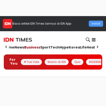
Baca artikel
IDN Times
lainnya di IDN App
Install
Home
News
Business
Sport
Tech
Hype
Korea
Life
Health
Aut
For
# Yuk Vote
Iklanin di IDN
Quiz
INSIDENESIA
You