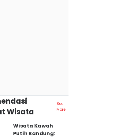
endasi
See
t Wisata
More
Wisata Kawah
Putih Bandung: