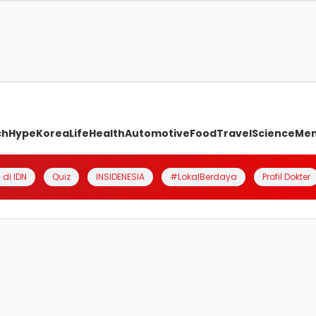
ch
Hype
Korea
Life
Health
Automotive
Food
Travel
Science
Me
 di IDN
Quiz
INSIDENESIA
#LokalBerdaya
Profil Dokter