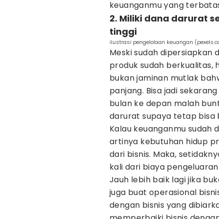
keuanganmu yang terbatas i
2. Miliki dana darurat 
tinggi
ilustrasi pengelolaan keuangan (pexels.
Meski sudah dipersiapkan 
produk sudah berkualitas, 
bukan jaminan mutlak bahw
panjang. Bisa jadi sekaran
bulan ke depan malah bun
darurat supaya tetap bisa be
Kalau keuanganmu sudah di
artinya kebutuhan hidup 
dari bisnis. Maka, setidak
kali dari biaya pengeluaran
Jauh lebih baik lagi jika b
juga buat operasional bisn
dengan bisnis yang dibiarka
memperbaiki bisnis dengan 