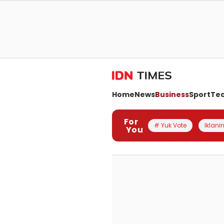
Home
News
Business
Sport
Te
For
# Yuk Vote
Iklanin
You