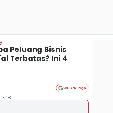
y
ba Peluang Bisnis
al Terbatas? Ini 4
Add Us on Google
duction)