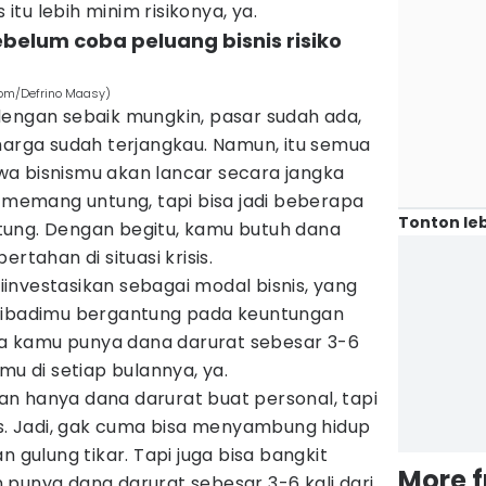
tu lebih minim risikonya, ya.
sebelum coba peluang bisnis risiko
com/Defrino Maasy)
dengan sebaik mungkin, pasar sudah ada,
harga sudah terjangkau. Namun, itu semua
a bisnismu akan lancar secara jangka
g memang untung, tapi bisa jadi beberapa
Tonton leb
tung. Dengan begitu, kamu butuh dana
rtahan di situasi krisis.
investasikan sebagai modal bisnis, yang
pribadimu bergantung pada keuntungan
nya kamu punya dana darurat sebesar 3-6
mu di setiap bulannya, ya.
ukan hanya dana darurat buat personal, tapi
is. Jadi, gak cuma bisa menyambung hidup
n gulung tikar. Tapi juga bisa bangkit
More 
punya dana darurat sebesar 3-6 kali dari