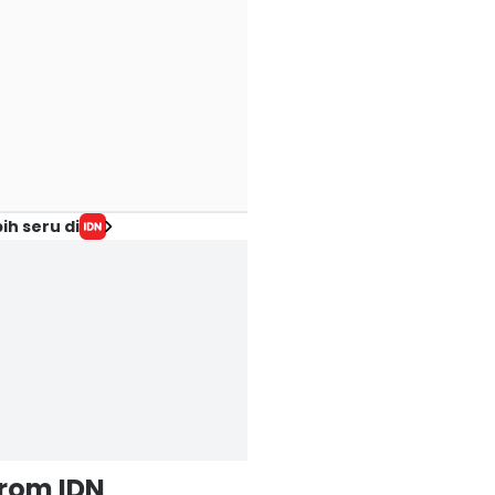
ih seru di
from IDN