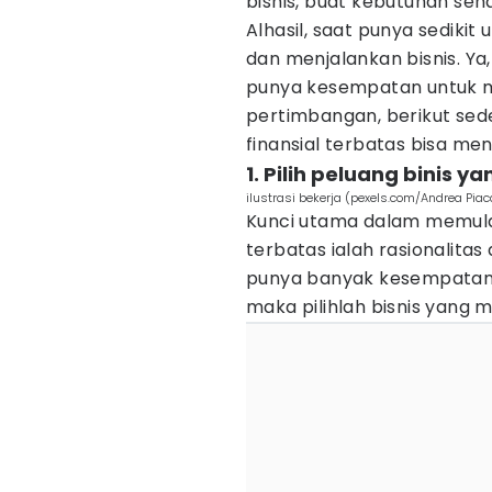
bisnis, buat kebutuhan seha
Alhasil, saat punya sedikit
dan menjalankan bisnis. Y
punya kesempatan untuk m
pertimbangan, berikut sede
finansial terbatas bisa me
1. Pilih peluang binis y
ilustrasi bekerja (pexels.com/Andrea Pia
Kunci utama dalam memulai
terbatas ialah rasionalitas
punya banyak kesempatan 
maka pilihlah bisnis yang mi