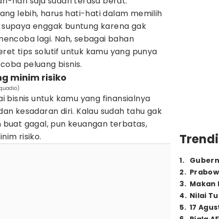
ri-hari saja sudah terasa berat.
 uang lebih, harus hati-hati dalam memilih
a, supaya enggak buntung karena gak
encoba lagi. Nah, sebagai bahan
ret tips solutif untuk kamu yang punya
ncoba peluang bisnis.
ang minim risiko
cquadio)
 bisnis untuk kamu yang finansialnya
 dan kesadaran diri. Kalau sudah tahu gak
buat gagal, pun keuangan terbatas,
nim risiko.
Trendi
1
.
Gubern
2
.
Prabow
3
.
Makan B
4
.
Nilai T
5
.
17 Agus