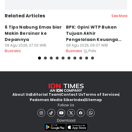
Related Articles
See More
6 Tips Nabung Emas biar
BPK: Opini WTP Bukan
B
Makin Bersinar ke
Tujuan Akhir
Ma
Depannya
Pengelolaan Keuangan
H
08 Agu 2026, 07:03 WIB
Negara
08 Agu 2026, 06:07 WIB
08
Polls
Business
Business
Bu
About Us
Editorial Team
Contact Us
Terms of Services
Pedoman Media Siber
Index
Sitemap
Follow Us
Download