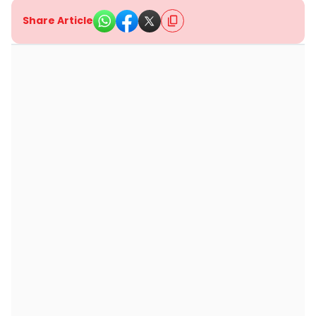
Share Article