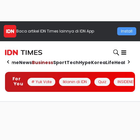
Baca artikel
IDN Times
lainnya di IDN App
Install
Home
News
Business
Sport
Tech
Hype
Korea
Life
Health
Aut
For
# Yuk Vote
Iklanin di IDN
Quiz
INSIDENESIA
You