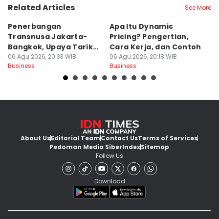
Related Articles
See More
Penerbangan
Apa Itu Dynamic
K
Transnusa Jakarta-
Pricing? Pengertian,
H
Bangkok, Upaya Tarik
Cara Kerja, dan Contoh
Ja
Wisatawan Muslim
06 Agu 2026, 20:33 WIB
06 Agu 2026, 20:18 WIB
A
06
Business
Business
Bu
About Us
Editorial Team
Contact Us
Terms of Services
Pedoman Media Siber
Index
Sitemap
Follow Us
Download