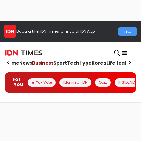
Baca artikel
IDN Times
lainnya di IDN App
Install
Home
News
Business
Sport
Tech
Hype
Korea
Life
Health
Aut
For
# Yuk Vote
Iklanin di IDN
Quiz
INSIDENESIA
You