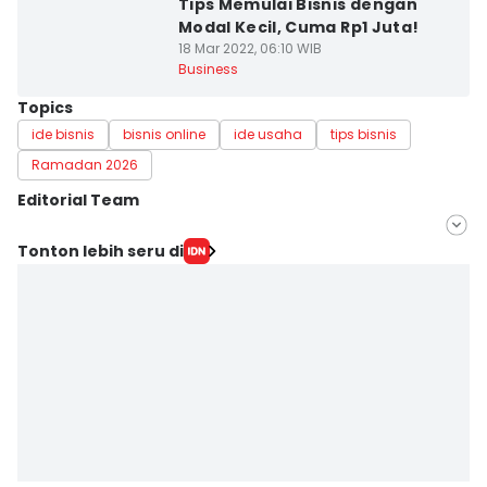
Tips Memulai Bisnis dengan
Modal Kecil, Cuma Rp1 Juta!
18 Mar 2022, 06:10 WIB
Business
Topics
ide bisnis
bisnis online
ide usaha
tips bisnis
Ramadan 2026
Editorial Team
Editor
Tonton lebih seru di
Jumawan Syahrudin
Editor
Indiana Malia