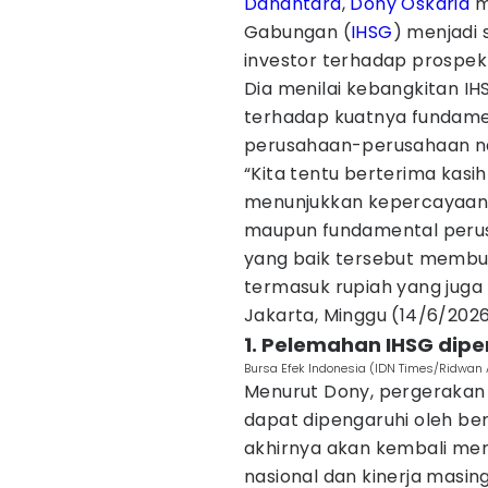
Danantara
,
Dony Oskaria
m
Gabungan (
IHSG
) menjadi 
investor terhadap prospek
Dia menilai kebangkitan I
terhadap kuatnya fundamen
perusahaan-perusahaan na
“Kita tentu berterima kasi
menunjukkan kepercayaan 
maupun fundamental perus
yang baik tersebut membua
termasuk rupiah yang juga
Jakarta, Minggu (14/6/2026
1. Pelemahan IHSG dip
Bursa Efek Indonesia (IDN Times/Ridwan A
Menurut Dony, pergeraka
dapat dipengaruhi oleh be
akhirnya akan kembali men
nasional dan kinerja masi