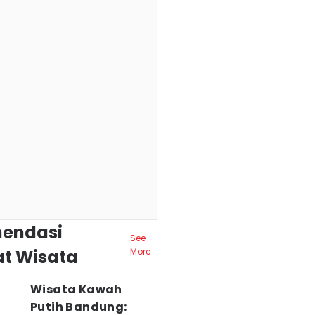
endasi
See
t Wisata
More
Wisata Kawah
Putih Bandung: