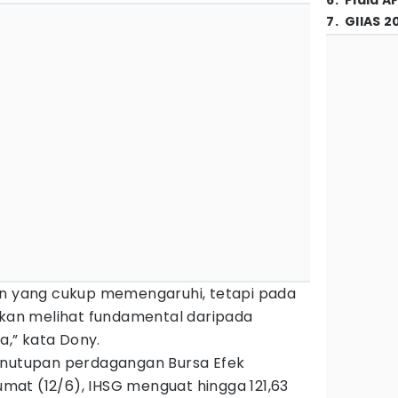
6
.
Piala A
7
.
GIIAS 2
en yang cukup memengaruhi, tetapi pada
 akan melihat fundamental daripada
,” kata Dony.
enutupan perdagangan Bursa Efek
Jumat (12/6), IHSG menguat hingga 121,63