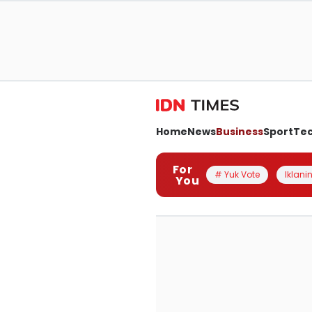
Home
News
Business
Sport
Te
For
# Yuk Vote
Iklanin
You