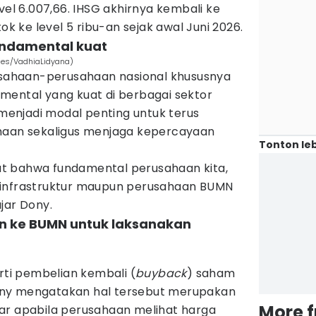
vel 6.007,66. IHSG akhirnya kembali ke
tok ke level 5 ribu-an sejak awal Juni 2026.
undamental kuat
mes/VadhiaLidyana)
ahaan-perusahaan nasional khususnya
mental yang kuat di berbagai sektor
t menjadi modal penting untuk terus
haan sekaligus menjaga kepercayaan
Tonton leb
t bahwa fundamental perusahaan kita,
 infrastruktur maupun perusahaan BUMN
jar Dony.
han ke BUMN untuk laksanakan
erti pembelian kembali (
buyback
) saham
ny mengatakan hal tersebut merupakan
More 
ar apabila perusahaan melihat harga