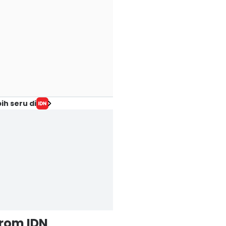
ih seru di
from IDN