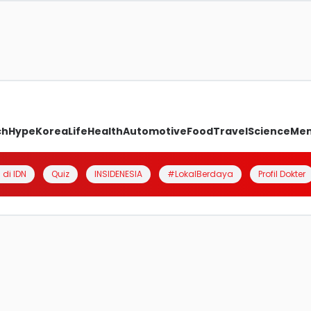
ch
Hype
Korea
Life
Health
Automotive
Food
Travel
Science
Me
 di IDN
Quiz
INSIDENESIA
#LokalBerdaya
Profil Dokter