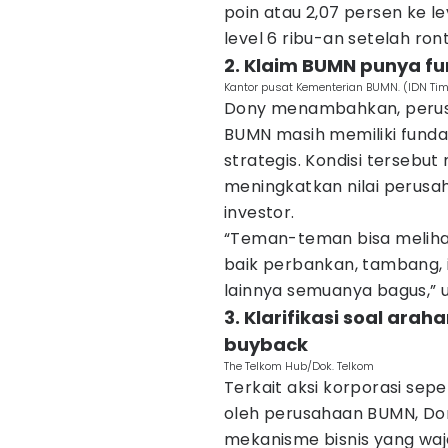
poin atau 2,07 persen ke le
level 6 ribu-an setelah ron
2. Klaim BUMN punya f
Kantor pusat Kementerian BUMN. (IDN Ti
Dony menambahkan, perus
BUMN masih memiliki funda
strategis. Kondisi tersebu
meningkatkan nilai perusa
investor.
“Teman-teman bisa meliha
baik perbankan, tambang,
lainnya semuanya bagus,” u
3. Klarifikasi soal ara
buyback
The Telkom Hub/Dok. Telkom
Terkait aksi korporasi sep
oleh perusahaan BUMN, Do
mekanisme bisnis yang waj