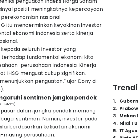
enilai penguatan Indeks Harga Saham
sinyal positif meningkatnya kepercayaan
 perekonomian nasional.
HSG itu mencerminkan keyakinan investor
tal ekonomi Indonesia serta kinerja
sional.
h kepada seluruh investor yang
terhadap fundamental ekonomi kita
ahaan-perusahaan Indonesia. Kinerja
t IHSG menguat cukup signifikan,
 menunjukkan penguatan,” ujar Dony di
Trendi
).
engaruhi sentimen jangka pendek
1
.
Gubern
ji Pitoko)
2
.
Prabow
n pasar dalam jangka pendek memang
3
.
Makan B
rbagai sentimen. Namun, investor pada
4
.
Nilai T
ilai berdasarkan kekuatan ekonomi
5
.
17 Agus
ng-masing perusahaan.