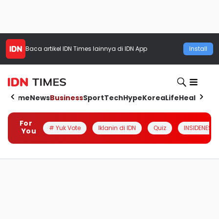
Baca artikel
IDN Times
lainnya di IDN App
Install
Home
News
Business
Sport
Tech
Hype
Korea
Life
Health
Aut
For
# Yuk Vote
Iklanin di IDN
Quiz
INSIDENESIA
You