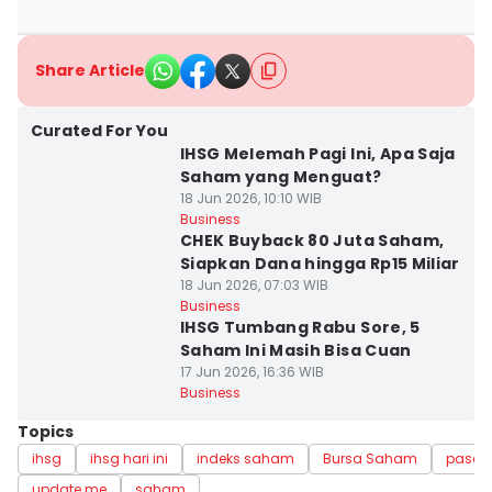
Share Article
Curated For You
IHSG Melemah Pagi Ini, Apa Saja
Saham yang Menguat?
18 Jun 2026, 10:10 WIB
Business
CHEK Buyback 80 Juta Saham,
Siapkan Dana hingga Rp15 Miliar
18 Jun 2026, 07:03 WIB
Business
IHSG Tumbang Rabu Sore, 5
Saham Ini Masih Bisa Cuan
17 Jun 2026, 16:36 WIB
Business
Topics
ihsg
ihsg hari ini
indeks saham
Bursa Saham
pasar
update me
saham