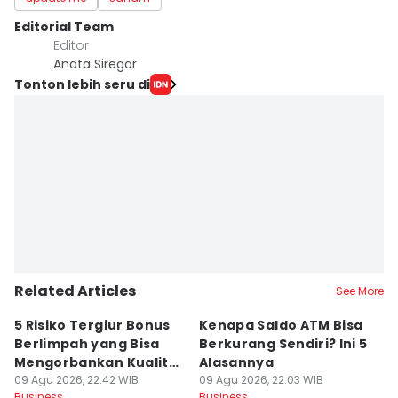
Editorial Team
Editor
Anata Siregar
Tonton lebih seru di
Related Articles
See More
5 Risiko Tergiur Bonus
Kenapa Saldo ATM Bisa
R
Berlimpah yang Bisa
Berkurang Sendiri? Ini 5
V
Mengorbankan Kualitas
Alasannya
U
Produk
09 Agu 2026, 22:42 WIB
09 Agu 2026, 22:03 WIB
U
09
Business
Business
Bu