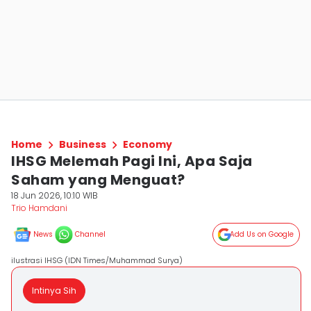
Home
Business
Economy
IHSG Melemah Pagi Ini, Apa Saja
Saham yang Menguat?
18 Jun 2026, 10:10 WIB
Trio Hamdani
News
Channel
Add Us on Google
ilustrasi IHSG (IDN Times/Muhammad Surya)
Intinya Sih