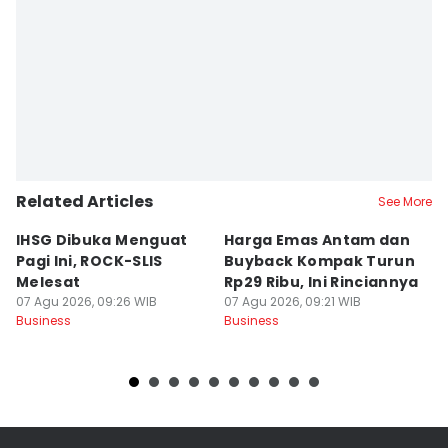
Editor
Deti Mega Purnamasari
Related Articles
See More
IHSG Dibuka Menguat
Harga Emas Antam dan
4
Pagi Ini, ROCK-SLIS
Buyback Kompak Turun
J
Melesat
Rp29 Ribu, Ini Rinciannya
d
07 Agu 2026, 09:26 WIB
07 Agu 2026, 09:21 WIB
07
Business
Business
Bu