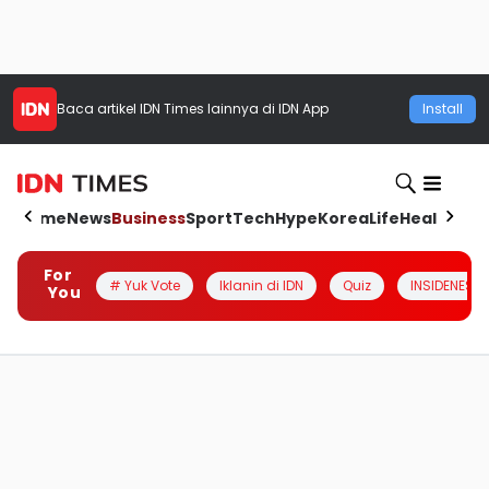
Baca artikel
IDN Times
lainnya di IDN App
Install
Home
News
Business
Sport
Tech
Hype
Korea
Life
Health
Aut
For
# Yuk Vote
Iklanin di IDN
Quiz
INSIDENESIA
You