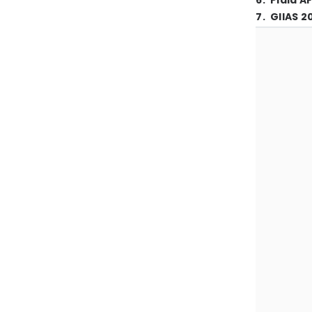
6
.
Piala A
7
.
GIIAS 2