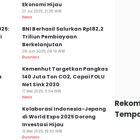
Ekonomi Hijau
01 Jul 2025, 21:35 WIB
News
025:
BNI Berhasil Salurkan Rp182,2
i
Triliun Pembiayaan
Berkelanjutan
09 Jun 2025, 08:19 WIB
Business
Kemenhut Targetkan Pangkas
a
140 Juta Ton CO2, Capai FOLU
Net Sink 2030
17 Mei 2025, 11:04 WIB
News
Rekom
Kolaborasi Indonesia-Jepang
Tempa
i
di World Expo 2025 Dorong
Investasi Hijau
13 Mei 2025, 18:30 WIB
Business