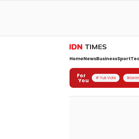
Home
News
Business
Sport
Te
For
# Yuk Vote
Iklanin
You