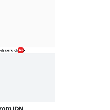
ih seru di
from IDN