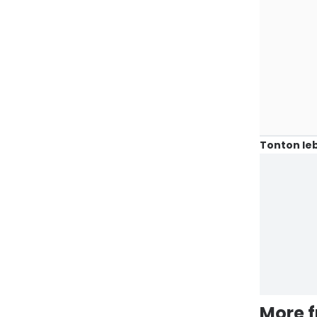
Tonton leb
More 