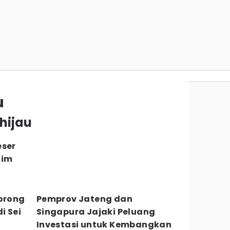
u
hijau
eser
lim
Dorong
Pemprov Jateng dan
i Sei
Singapura Jajaki Peluang
Investasi untuk Kembangkan