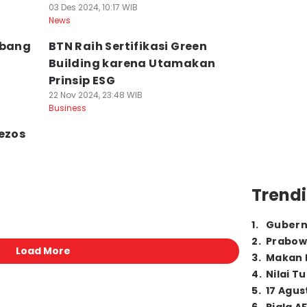
03 Des 2024, 10:17 WIB
News
mbang
BTN Raih Sertifikasi Green
Building karena Utamakan
Prinsip ESG
22 Nov 2024, 23:48 WIB
Business
ezos
Trendi
1
.
Gubern
2
.
Prabow
Load More
3
.
Makan B
4
.
Nilai T
5
.
17 Agus