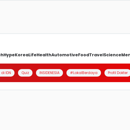
ch
Hype
Korea
Life
Health
Automotive
Food
Travel
Science
Me
 di IDN
Quiz
INSIDENESIA
#LokalBerdaya
Profil Dokter