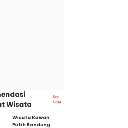
endasi
See
t Wisata
More
Wisata Kawah
Putih Bandung: