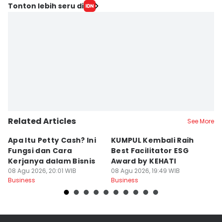
Tonton lebih seru di
Related Articles
See More
Apa Itu Petty Cash? Ini
KUMPUL Kembali Raih
K
Fungsi dan Cara
Best Facilitator ESG
B
Kerjanya dalam Bisnis
Award by KEHATI
B
08 Agu 2026, 20:01 WIB
08 Agu 2026, 19:49 WIB
Ko
08
Business
Business
Bu
A