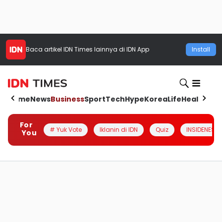
Baca artikel
IDN Times
lainnya di IDN App
Install
Home
News
Business
Sport
Tech
Hype
Korea
Life
Health
Aut
For
# Yuk Vote
Iklanin di IDN
Quiz
INSIDENESIA
You