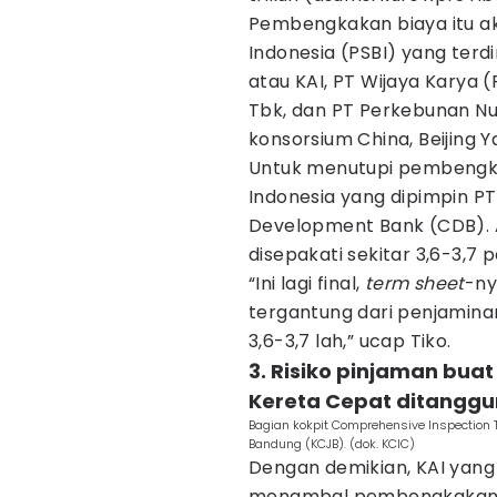
Pembengkakan biaya itu ak
Indonesia (PSBI) yang terdi
atau KAI, PT Wijaya Karya 
Tbk, dan PT Perkebunan Nus
konsorsium China, Beijing 
Untuk menutupi pembengka
Indonesia yang dipimpin P
Development Bank (CDB). 
disepakati sekitar 3,6-3,7 
“Ini lagi final,
term sheet
-ny
tergantung dari penjaminan.
3,6-3,7 lah,” ucap Tiko.
3. Risiko pinjaman bu
Kereta Cepat ditanggu
Bagian kokpit Comprehensive Inspection T
Bandung (KCJB). (dok. KCIC)
Dengan demikian, KAI yang
menambal pembengkakan b