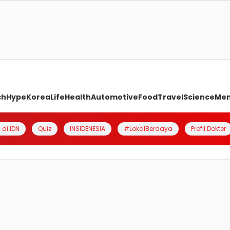
ch
Hype
Korea
Life
Health
Automotive
Food
Travel
Science
Me
 di IDN
Quiz
INSIDENESIA
#LokalBerdaya
Profil Dokter