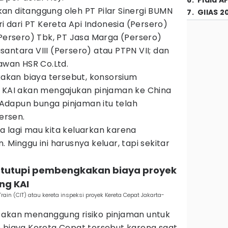
6
.
Piala A
an ditanggung oleh PT Pilar Sinergi BUMN
7
.
GIIAS 2
ri dari PT Kereta Api Indonesia (Persero)
(Persero) Tbk, PT Jasa Marga (Persero)
antara VIII (Persero) atau PTPN VII; dan
Yawan HSR Co.Ltd.
kan biaya tersebut, konsorsium
T KAI akan mengajukan pinjaman ke China
Adapun bunga pinjaman itu telah
persen.
a lagi mau kita keluarkan karena
 Minggu ini harusnya keluar, tapi sekitar
at tutupi pembengkakan biaya proyek
ng KAI
rain (CIT) atau kereta inspeksi proyek Kereta Cepat Jakarta-
 akan menanggung risiko pinjaman untuk
iaya Kereta Cepat tersebut karena saat