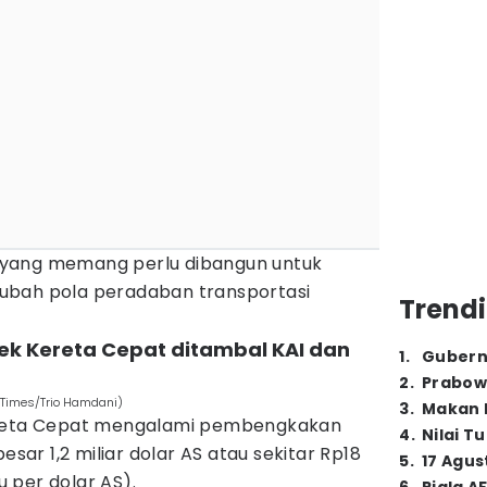
ar yang memang perlu dibangun untuk
ubah pola peradaban transportasi
Trendi
k Kereta Cepat ditambal KAI dan
1
.
Gubern
2
.
Prabow
 Times/Trio Hamdani)
3
.
Makan B
ereta Cepat mengalami pembengkakan
4
.
Nilai T
esar 1,2 miliar dolar AS atau sekitar Rp18
5
.
17 Agus
bu per dolar AS).