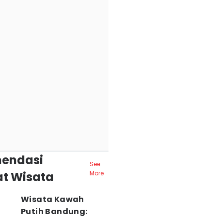
endasi
See
t Wisata
More
Wisata Kawah
Putih Bandung: