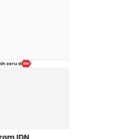
ih seru di
from IDN