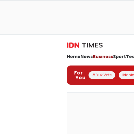
Home
News
Business
Sport
Te
For
# Yuk Vote
Iklanin
You