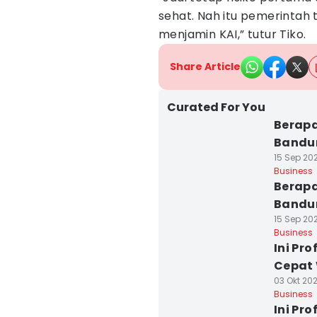
sehat. Nah itu pemerintah 
menjamin KAI,” tutur Tiko.
Share Article
Curated For You
Berapa
Bandun
15 Sep 202
Business
Berapa
Bandun
15 Sep 202
Business
Ini Pr
Cepat
03 Okt 202
Business
Ini Pr