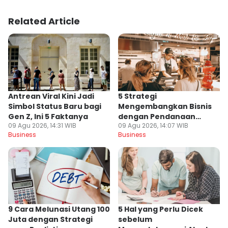
Related Article
Antrean Viral Kini Jadi
5 Strategi
Simbol Status Baru bagi
Mengembangkan Bisnis
Gen Z, Ini 5 Faktanya
dengan Pendanaan
09 Agu 2026, 14:31 WIB
09 Agu 2026, 14:07 WIB
Internal yang Sehat
Business
Business
9 Cara Melunasi Utang 100
5 Hal yang Perlu Dicek
Juta dengan Strategi
sebelum