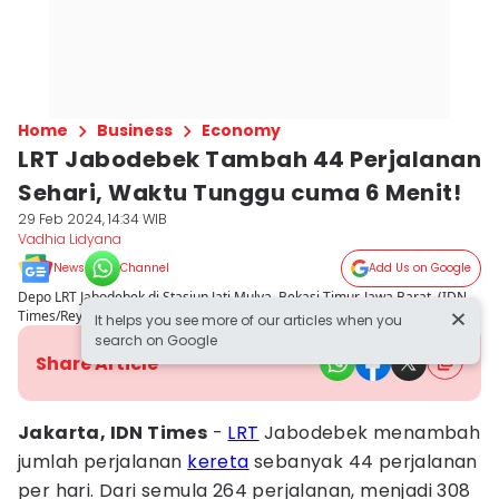
Home
Business
Economy
LRT Jabodebek Tambah 44 Perjalanan
Sehari, Waktu Tunggu cuma 6 Menit!
29 Feb 2024, 14:34 WIB
Vadhia Lidyana
News
Channel
Add Us on Google
Depo LRT Jabodebek di Stasiun Jati Mulya, Bekasi Timur, Jawa Barat. (IDN
Times/Reynaldy Wiranata)
It helps you see more of our articles when you
search on Google
Share Article
Jakarta, IDN Times
-
LRT
Jabodebek menambah
jumlah perjalanan
kereta
sebanyak 44 perjalanan
per hari. Dari semula 264 perjalanan, menjadi 308