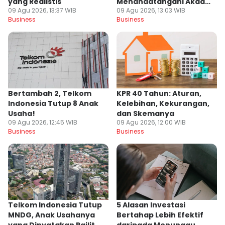
yang Realistis
Menandatangani Akad
09 Agu 2026, 13:37 WIB
09 Agu 2026, 13:03 WIB
Kredit agar Aman
Business
Business
Bertambah 2, Telkom
KPR 40 Tahun: Aturan,
Indonesia Tutup 8 Anak
Kelebihan, Kekurangan,
Usaha!
dan Skemanya
09 Agu 2026, 12:45 WIB
09 Agu 2026, 12:00 WIB
Business
Business
Telkom Indonesia Tutup
5 Alasan Investasi
MNDG, Anak Usahanya
Bertahap Lebih Efektif