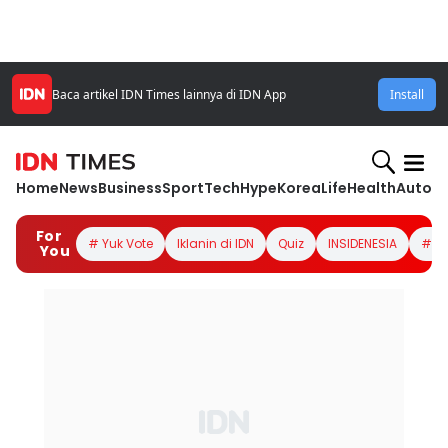
Baca artikel IDN Times lainnya di IDN App
Install
Home
News
Business
Sport
Tech
Hype
Korea
Life
Health
Autom
For
# Yuk Vote
Iklanin di IDN
Quiz
INSIDENESIA
#Lo
You