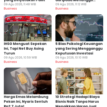
yang Dinyatakan Pailit
daripada Menunggu
09 Agu 2026, 11:48 WIB
09 Agu 2026, 11:12 WIB
Momen Tepat
Business
Business
IHSG Menguat Sepekan
5 Bias Psikologi Keuangan
Ini, Tapi Net Buy Asing
yang Sering Mengganggu
Turun
Keputusan Investasi
09 Agu 2026, 10:59 WIB
09 Agu 2026, 10:10 WIB
Business
Business
Harga Emas Melambung
10 Strategi Hadapi Biaya
Pekan Ini, Nyaris Sentuh
Bisnis Naik Tanpa Harus
Rp2,7 Juta!
Menaikkan Harga Jual