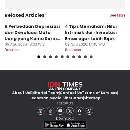
Related Articles
See More
5 Perbedaan Depresiasi
4 Tips Memahami Nilai
9
dan Devaluasi Mata
Intrinsik dari Investasi
O
Uang yang Kamu Sering
Emas agar Lebih Bijak
K
Keliru
09 Agu 2026, 18:03 WIB
09 Agu 2026, 17:45 WIB
K
09
Business
Business
Bu
About Us
Editorial Team
Contact Us
Terms of Services
Pedoman Media Siber
Index
Sitemap
Follow Us
Download