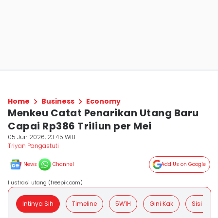
Home
Business
Economy
Menkeu Catat Penarikan Utang Baru
Capai Rp386 Triliun per Mei
05 Jun 2026, 23:45 WIB
Triyan Pangastuti
News
Channel
Add Us on Google
Ilustrasi utang (freepik.com)
Intinya Sih
Timeline
5W1H
Gini Kak
Sisi Posit