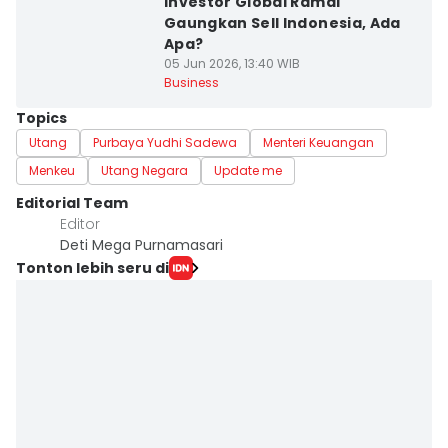
Investor Global Ramai
Gaungkan Sell Indonesia, Ada
Apa?
05 Jun 2026, 13:40 WIB
Business
Topics
Utang
Purbaya Yudhi Sadewa
Menteri Keuangan
Menkeu
Utang Negara
Update me
Editorial Team
Editor
Deti Mega Purnamasari
Tonton lebih seru di