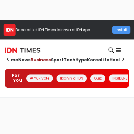
Baca artikel
IDN Times
lainnya di IDN App
Install
Home
News
Business
Sport
Tech
Hype
Korea
Life
Health
Aut
For
# Yuk Vote
Iklanin di IDN
Quiz
INSIDENESIA
You