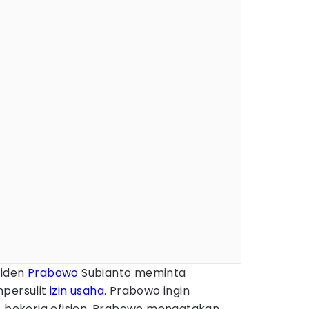
siden
Prabowo
Subianto meminta
mpersulit
izin usaha
. Prabowo ingin
) bekerja efisien. Prabowo mengatakan,