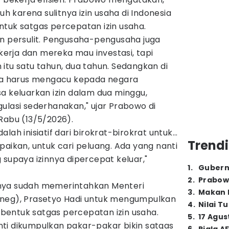
karena sulitnya izin usaha di Indonesia
ntuk satgas percepatan izin usaha.
an persulit. Pengusaha-pengusaha juga
rja dan mereka mau investasi, tapi
itu satu tahun, dua tahun. Sedangkan di
ita harus mengacu kepada negara
a keluarkan izin dalam dua minggu,
ulasi sederhanakan," ujar Prabowo di
Rabu (13/5/2026).
ah inisiatif dari birokrat-birokrat untuk...
Trendi
paikan, untuk cari peluang. Ada yang nanti
supaya izinnya dipercepat keluar,"
1
.
Gubern
2
.
Prabow
nya sudah memerintahkan Menteri
3
.
Makan B
sneg), Prasetyo Hadi untuk mengumpulkan
4
.
Nilai T
entuk satgas percepatan izin usaha.
5
.
17 Agus
ti dikumpulkan pakar-pakar bikin satgas