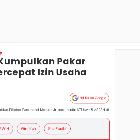
y
Kumpulkan Pakar
ercepat Izin Usaha
Add Us on Google
den Filipina Ferdinand Marcos Jr. saat hadiri KTT ke-48 ASEAN di
5W1H
Gini Kak
Sisi Positif