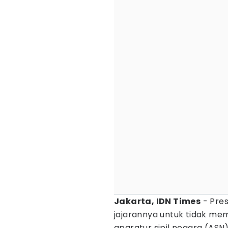
Jakarta, IDN Times
- Pre
jajarannya untuk tidak me
aparatur sipil negara (ASN