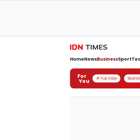
Home
News
Business
Sport
Te
For
# Yuk Vote
Iklanin
You