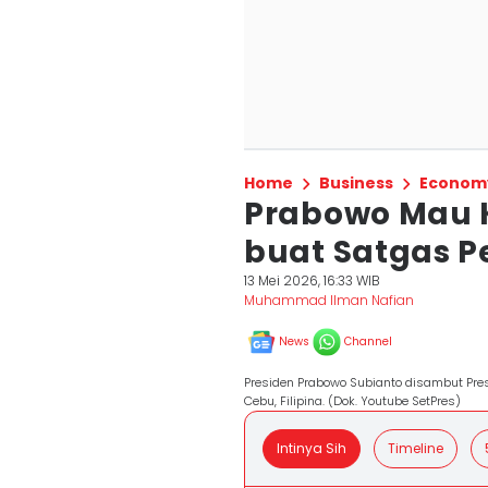
Home
Business
Econom
Prabowo Mau 
buat Satgas P
13 Mei 2026, 16:33 WIB
Muhammad Ilman Nafian
News
Channel
Presiden Prabowo Subianto disambut Presi
Cebu, Filipina. (Dok. Youtube SetPres)
Intinya Sih
Timeline