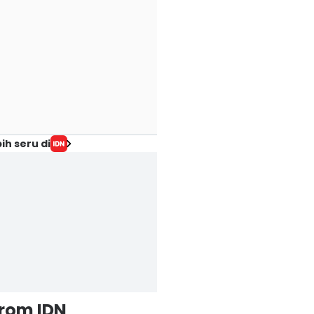
ih seru di
from IDN