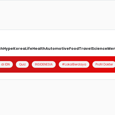
ch
Hype
Korea
Life
Health
Automotive
Food
Travel
Science
Me
 di IDN
Quiz
INSIDENESIA
#LokalBerdaya
Profil Dokter