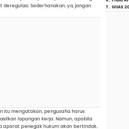
6
.
Piala A
deregulasi. Sederhanakan, ya, jangan
7
.
GIIAS 2
n itu mengatakan, pengusaha harus
asilkan lapangan kerja. Namun, apabila
a aparat penegak hukum akan bertindak.