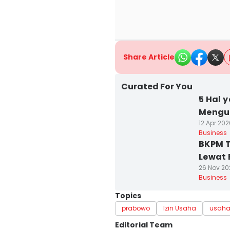
Share Article
Curated For You
5 Hal 
Mengur
12 Apr 202
Business
BKPM T
Lewat F
26 Nov 20
Business
Topics
prabowo
Izin Usaha
usah
Editorial Team