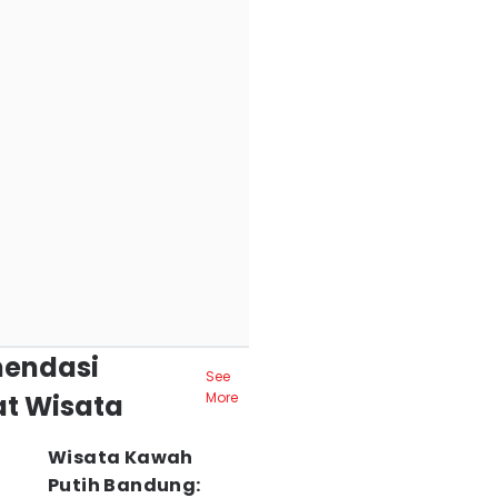
endasi
See
t Wisata
More
Wisata Kawah
Putih Bandung: