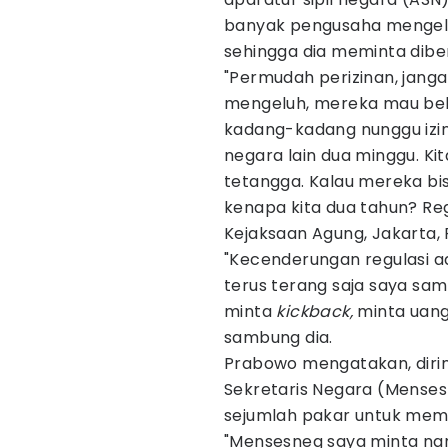
banyak pengusaha mengeluh 
sehingga dia meminta dibe
"Permudah perizinan, jang
mengeluh, mereka mau beke
kadang-kadang nunggu izin 
negara lain dua minggu. K
tetangga. Kalau mereka bis
kenapa kita dua tahun? Reg
Kejaksaan Agung, Jakarta, 
"Kecenderungan regulasi adal
terus terang saja saya sam
minta
kickback,
minta uang 
sambung dia.
Prabowo mengatakan, diri
Sekretaris Negara (Mense
sejumlah pakar untuk memb
"Mensesneg saya minta nan