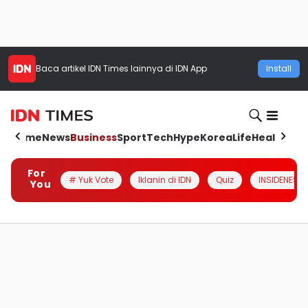
Baca artikel
IDN Times
lainnya di IDN App
Install
Home
News
Business
Sport
Tech
Hype
Korea
Life
Health
Aut
For
# Yuk Vote
Iklanin di IDN
Quiz
INSIDENESIA
You