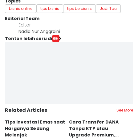
Topics
bisnis online
tips bisnis
tips berbisnis
Jadi Tau
Editorial Team
Editor
Nadia Nur Anggraini
Tonton lebih seru di
Related Articles
See More
Tips Investasi Emas saat
Cara Transfer DANA
K
Harganya Sedang
Tanpa KTP atau
Su
Melonjak
Upgrade Premium,
P