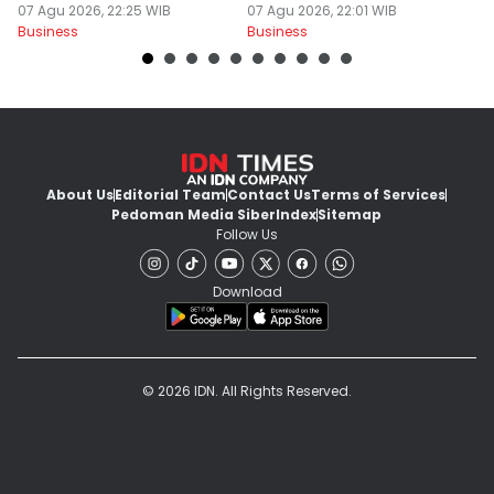
07 Agu 2026, 22:25 WIB
Solusi Mudah!
07 Agu 2026, 22:01 WIB
07
Business
Business
Bu
About Us
Editorial Team
Contact Us
Terms of Services
Pedoman Media Siber
Index
Sitemap
Follow Us
Download
© 2026 IDN. All Rights Reserved.