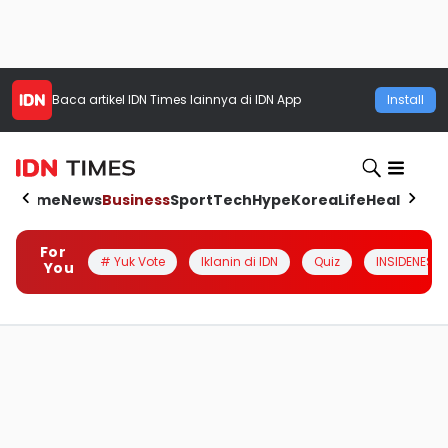
Baca artikel
IDN Times
lainnya di IDN App
Install
Home
News
Business
Sport
Tech
Hype
Korea
Life
Health
Aut
For
# Yuk Vote
Iklanin di IDN
Quiz
INSIDENESIA
You