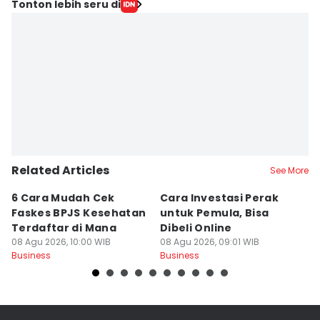
Tonton lebih seru di
Related Articles
See More
6 Cara Mudah Cek
Cara Investasi Perak
Pr
Faskes BPJS Kesehatan
untuk Pemula, Bisa
In
Terdaftar di Mana
Dibeli Online
K
08 Agu 2026, 10:00 WIB
08 Agu 2026, 09:01 WIB
I
08
Business
Business
Bu