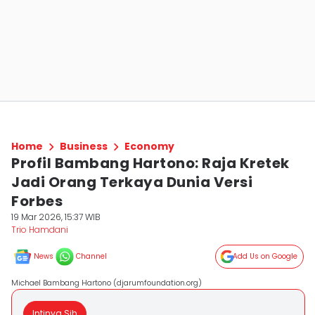
Home
Business
Economy
Profil Bambang Hartono: Raja Kretek
Jadi Orang Terkaya Dunia Versi
Forbes
19 Mar 2026, 15:37 WIB
Trio Hamdani
News
Channel
Add Us on Google
Michael Bambang Hartono (djarumfoundation.org)
Intinya Sih