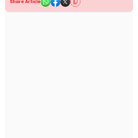
Share Article