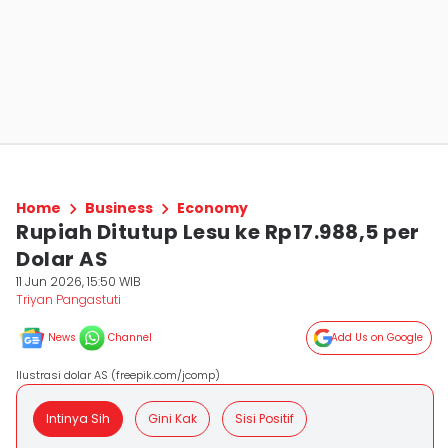
Home
Business
Economy
Rupiah Ditutup Lesu ke Rp17.988,5 per
Dolar AS
11 Jun 2026, 15:50 WIB
Triyan Pangastuti
News
Channel
Add Us on Google
Ilustrasi dolar AS (freepik.com/jcomp)
Intinya Sih
Gini Kak
Sisi Positif