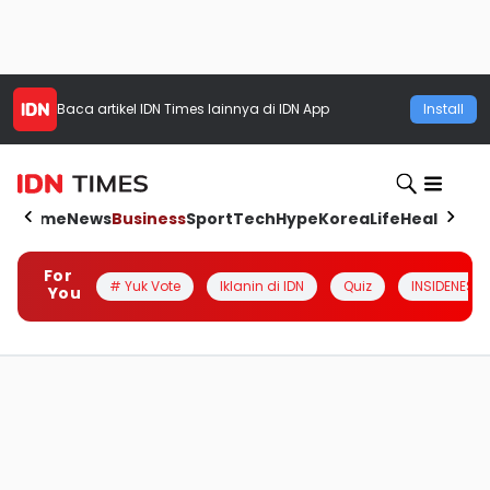
Baca artikel
IDN Times
lainnya di IDN App
Install
Home
News
Business
Sport
Tech
Hype
Korea
Life
Health
Aut
For
# Yuk Vote
Iklanin di IDN
Quiz
INSIDENESIA
You