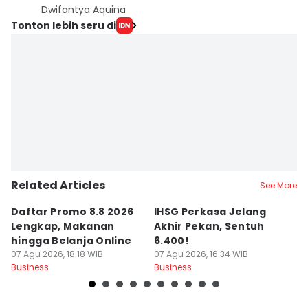
Dwifantya Aquina
Tonton lebih seru di
Related Articles
See More
Daftar Promo 8.8 2026
IHSG Perkasa Jelang
D
Lengkap, Makanan
Akhir Pekan, Sentuh
T
hingga Belanja Online
6.400!
A
07 Agu 2026, 18:18 WIB
07 Agu 2026, 16:34 WIB
T
07
Business
Business
Bu