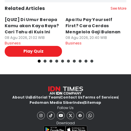
Related Articles
See More
[QUIZ] Di Umur Berapa
Apa Itu Pay Yourself
M
Kamu akan Kaya Raya?
First? Cara Cerdas
G
Cari Tahu di Kuis Ini
Mengelola Gaji Bulanan
y
08 Agu 2026, 21:02 WIB
08 Agu 2026, 20:40 WIB
A
08
Business
Business
Bu
Play Quiz
About Us
Editorial Team
Contact Us
Terms of Services
Pedoman Media Siber
Index
Sitemap
Follow Us
Download