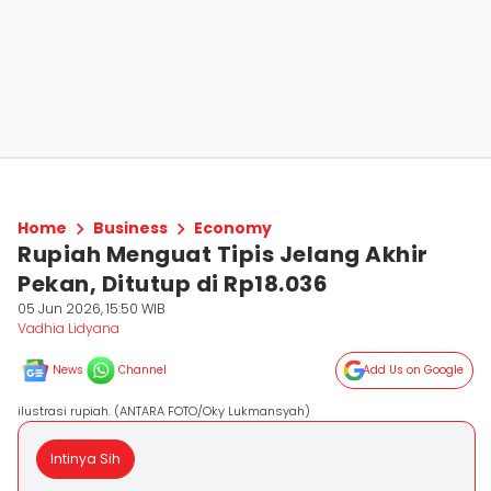
Home
Business
Economy
Rupiah Menguat Tipis Jelang Akhir
Pekan, Ditutup di Rp18.036
05 Jun 2026, 15:50 WIB
Vadhia Lidyana
News
Channel
Add Us on Google
ilustrasi rupiah. (ANTARA FOTO/Oky Lukmansyah)
Intinya Sih