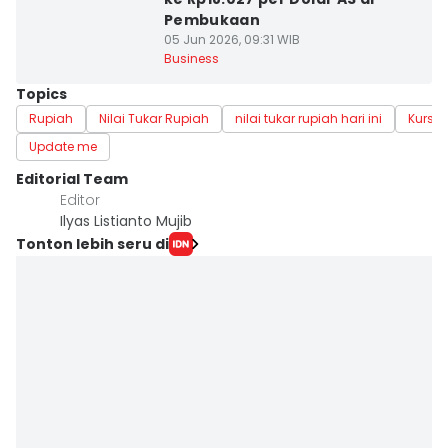
Pembukaan
05 Jun 2026, 09:31 WIB
Business
Topics
Rupiah
Nilai Tukar Rupiah
nilai tukar rupiah hari ini
Kurs R
Update me
Editorial Team
Editor
Ilyas Listianto Mujib
Tonton lebih seru di