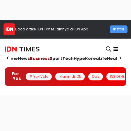
Baca artikel
IDN Times
lainnya di IDN App
Install
Home
News
Business
Sport
Tech
Hype
Korea
Life
Health
Aut
For
# Yuk Vote
Iklanin di IDN
Quiz
INSIDENESIA
You