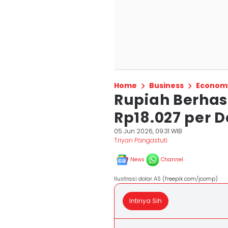
Home
Business
Econom
Rupiah Berhasi
Rp18.027 per 
05 Jun 2026, 09:31 WIB
Triyan Pangastuti
News
Channel
Ilustrasi dolar AS (freepik.com/jcomp)
Intinya Sih