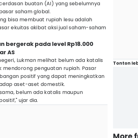
erdasan buatan (AI) yang sebelumnya
pasar saham global.
ang bisa membuat rupiah lesu adalah
asar ekuitas akibat aksi jual saham-saham
kan bergerak pada level Rp18.000
ar AS
negeri, Lukman melihat belum ada katalis
Tonton leb
k mendorong penguatan rupiah. Pasar
angan positif yang dapat meningkatkan
adap aset-aset domestik.
 sama, belum ada katalis maupun
tif," ujar dia.
More 