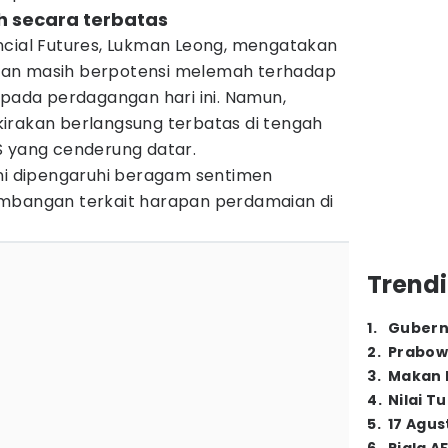
h secara terbatas
ncial Futures, Lukman Leong, mengatakan
rakan masih berpotensi melemah terhadap
 pada perdagangan hari ini. Namun,
irakan berlangsung terbatas di tengah
S yang cenderung datar.
ini dipengaruhi beragam sentimen
embangan terkait harapan perdamaian di
Trendi
1
.
Gubern
2
.
Prabow
3
.
Makan B
4
.
Nilai T
5
.
17 Agus