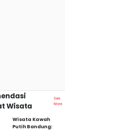
endasi
See
t Wisata
More
Wisata Kawah
Putih Bandung: