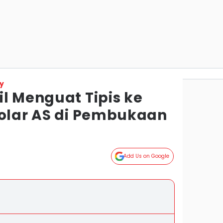
y
l Menguat Tipis ke
Dolar AS di Pembukaan
Add Us on Google