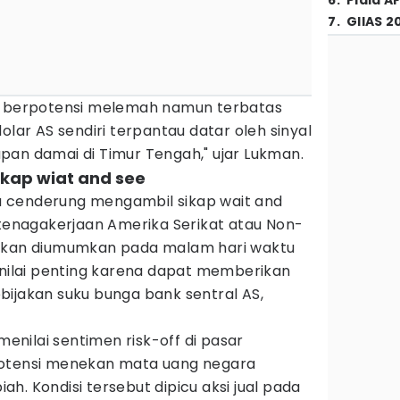
6
.
Piala A
7
.
GIIAS 2
ih berpotensi melemah namun terbatas
olar AS sendiri terpantau datar oleh sinyal
pan damai di Timur Tengah," ujar Lukman.
ikap wiat and see
uga cenderung mengambil sikap wait and
etenagakerjaan Amerika Serikat atau Non-
 akan diumumkan pada malam hari waktu
inilai penting karena dapat memberikan
bijakan suku bunga bank sentral AS,
 menilai sentimen risk-off di pasar
potensi menekan mata uang negara
h. Kondisi tersebut dipicu aksi jual pada