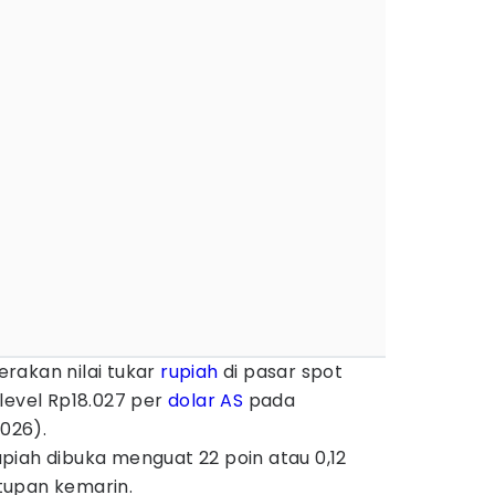
erakan nilai tukar
rupiah
di pasar spot
level Rp18.027 per
dolar AS
pada
026).
rupiah dibuka menguat 22 poin atau 0,12
tupan kemarin.