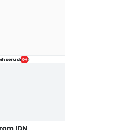
ih seru di
from IDN