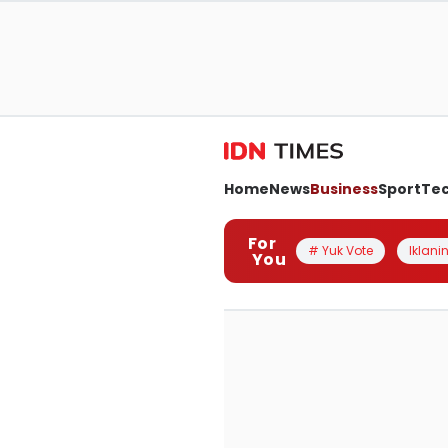
Home
News
Business
Sport
Te
For
# Yuk Vote
Iklanin
You