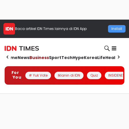
Baca artikel
IDN Times
lainnya di IDN App
Install
Home
News
Business
Sport
Tech
Hype
Korea
Life
Health
Aut
For
# Yuk Vote
Iklanin di IDN
Quiz
INSIDENESIA
You