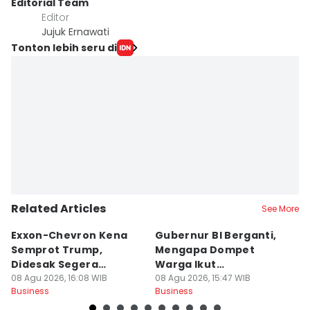
Editorial Team
Editor
Jujuk Ernawati
Tonton lebih seru di
Related Articles
See More
Exxon-Chevron Kena
Gubernur BI Berganti,
5
Semprot Trump,
Mengapa Dompet
J
Didesak Segera
Warga Ikut
P
Turunkan Harga BBM
08 Agu 2026, 16:08 WIB
Terpengaruh?
08 Agu 2026, 15:47 WIB
08
Business
Business
Bu