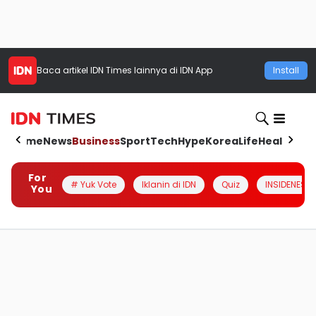
Baca artikel
IDN Times
lainnya di IDN App
Install
Home
News
Business
Sport
Tech
Hype
Korea
Life
Health
Aut
For
# Yuk Vote
Iklanin di IDN
Quiz
INSIDENESIA
You