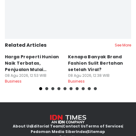
Related Articles
See More
Harga Properti Hunian
Kenapa Banyak Brand
I
Naik Terbatas,
Fashion Sulit Bertahan
da
Penjualan Mulai
setelah Viral?
P
Membaik
08 Agu 2026, 12:53 WIB
08 Agu 2026, 12:38 WIB
P
08
Business
Business
Bu
About Us
Editorial Team
Contact Us
Terms of Services
Pedoman Media Siber
Index
Sitemap