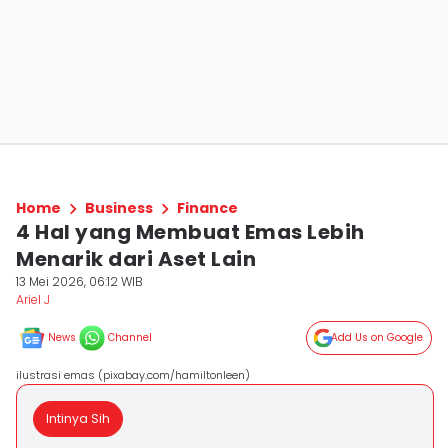
Home
Business
Finance
4 Hal yang Membuat Emas Lebih
Menarik dari Aset Lain
13 Mei 2026, 06:12 WIB
Ariel J
News
Channel
Add Us on Google
ilustrasi emas (pixabay.com/hamiltonleen)
Intinya Sih