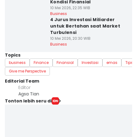
Kondisi Finansial
10 Mei 2026, 22:35 WIB
Business
4 Jurus Investasi Miliarder
untuk Bertahan saat Market
Turbulensi
10 Mei 2026, 20:30 WIB
Business
Topics
business
Finance
Finansial
Investasi
emas
Tips I
Give me Perspective
Editorial Team
Editor
Agsa Tian
Tonton lebih seru di