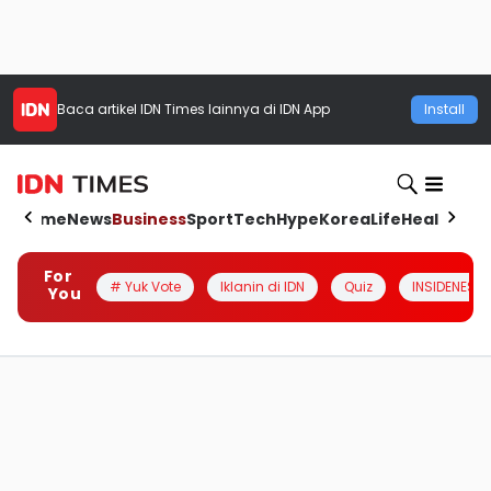
Baca artikel
IDN Times
lainnya di IDN App
Install
Home
News
Business
Sport
Tech
Hype
Korea
Life
Health
Aut
For
# Yuk Vote
Iklanin di IDN
Quiz
INSIDENESIA
You