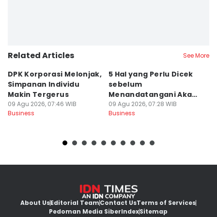
Related Articles
See More
DPK Korporasi Melonjak,
5 Hal yang Perlu Dicek
S
Simpanan Individu
sebelum
S
Makin Tergerus
Menandatangani Akad
09
Bu
09 Agu 2026, 07:46 WIB
Kredit agar Aman
09 Agu 2026, 07:28 WIB
Business
Business
About Us
Editorial Team
Contact Us
Terms of Services
Pedoman Media Siber
Index
Sitemap