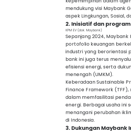
kepemimpinan dalam agenda
mendukung visi Maybank G
aspek Lingkungan, Sosial, 
2. Inisiatif dan progr
KPM EV (dok. Maybank)
Sepanjang 2024, Maybank I
portofolio keuangan berk
industri yang berorientasi 
bank ini juga terus menyal
efisiensi energi, serta duku
menengah (UMKM).
Keberadaan Sustainable Pr
Finance Framework (TFF),
dalam memfasilitasi pendana
energi. Berbagai usaha ini
menangani perubahan iklim
di Indonesia.
3. Dukungan Maybank 