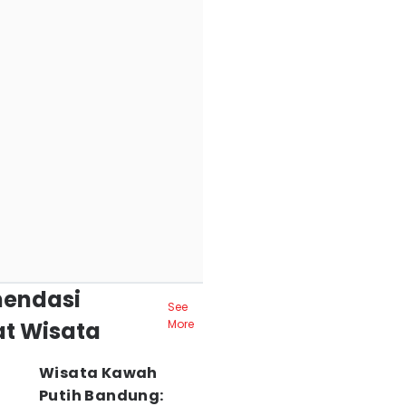
endasi
See
t Wisata
More
Wisata Kawah
Putih Bandung: