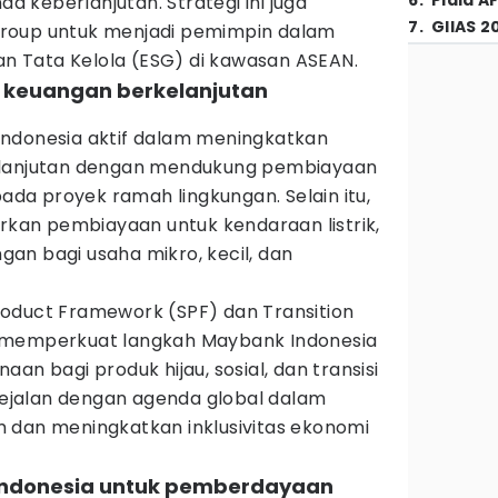
6
.
Piala A
 keberlanjutan. Strategi ini juga
7
.
GIIAS 2
roup untuk menjadi pemimpin dalam
dan Tata Kelola (ESG) di kawasan ASEAN.
am keuangan berkelanjutan
ndonesia aktif dalam meningkatkan
elanjutan dengan mendukung pembiayaan
pada proyek ramah lingkungan. Selain itu,
urkan pembiayaan untuk kendaraan listrik,
ngan bagi usaha mikro, kecil, dan
oduct Framework (SPF) dan Transition
 memperkuat langkah Maybank Indonesia
an bagi produk hijau, sosial, dan transisi
 sejalan dengan agenda global dalam
 dan meningkatkan inklusivitas ekonomi
Indonesia untuk pemberdayaan