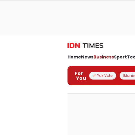
Home
News
Business
Sport
Te
For
# Yuk Vote
Iklanin
You