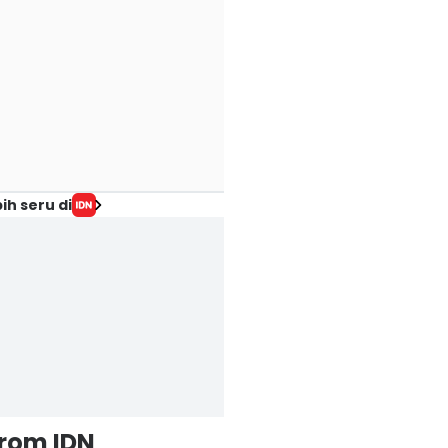
ih seru di
from IDN