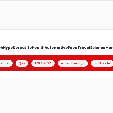
ch
Hype
Korea
Life
Health
Automotive
Food
Travel
Science
Me
 di IDN
Quiz
INSIDENESIA
#LokalBerdaya
Profil Dokter