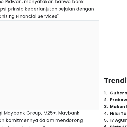
ano Ridwan, menyatakan bahwa bank
si prinsip keberlanjutan sejalan dengan
ising Financial Services".
Trendi
1
.
Gubern
2
.
Prabow
3
.
Makan B
egi Maybank Group, M25+, Maybank
4
.
Nilai T
kkan komitmennya dalam mendorong
5
.
17 Agus