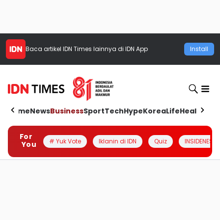
Baca artikel
IDN Times
lainnya di IDN App
Install
Home
News
Business
Sport
Tech
Hype
Korea
Life
Health
Aut
For
# Yuk Vote
Iklanin di IDN
Quiz
INSIDENESIA
You