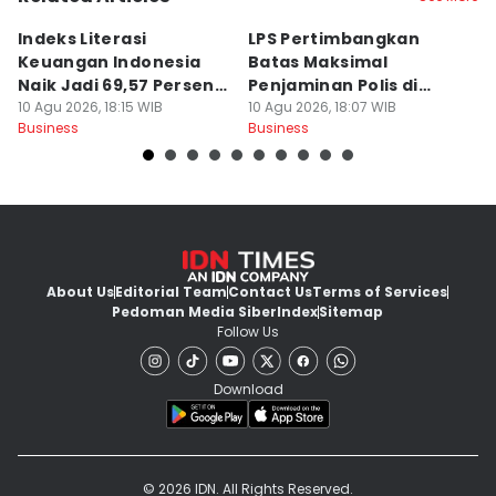
Indeks Literasi
LPS Pertimbangkan
5
Keuangan Indonesia
Batas Maksimal
B
Naik Jadi 69,57 Persen di
Penjaminan Polis di
B
2026
10 Agu 2026, 18:15 WIB
Angka Rp500 Juta
10 Agu 2026, 18:07 WIB
10
Business
Business
Bu
About Us
Editorial Team
Contact Us
Terms of Services
Pedoman Media Siber
Index
Sitemap
Follow Us
Download
© 2026 IDN. All Rights Reserved.