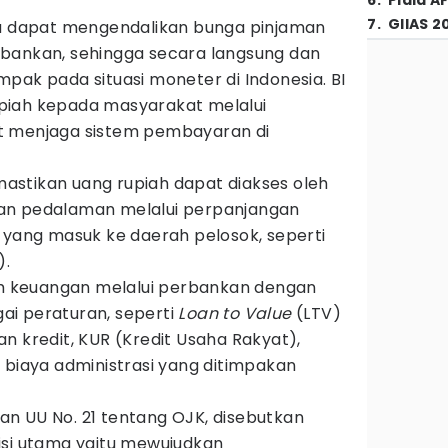
6
.
Piala A
7
.
GIIAS 2
ya dapat mengendalikan bunga pinjaman
bankan, sehingga secara langsung dan
pak pada situasi moneter di Indonesia. BI
piah kepada masyarakat melalui
t menjaga sistem pembayaran di
emastikan uang rupiah dapat diakses oleh
an pedalaman melalui perpanjangan
 yang masuk ke daerah pelosok, seperti
).
tem keuangan melalui perbankan dengan
i peraturan, seperti
Loan to Value
(LTV)
n kredit, KUR (Kredit Usaha Rakyat),
 biaya administrasi yang ditimpakan
n UU No. 21 tentang OJK, disebutkan
isi utama yaitu mewujudkan