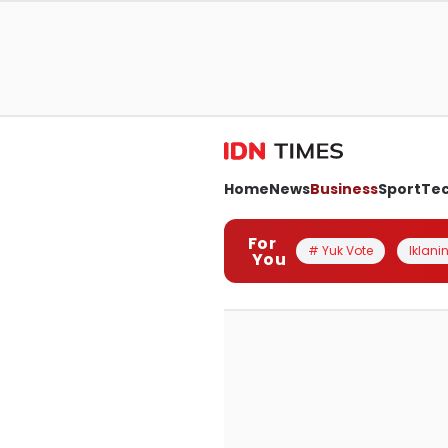
Home
News
Business
Sport
Te
For
# Yuk Vote
Iklanin
You