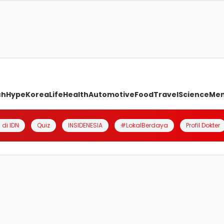
ch
Hype
Korea
Life
Health
Automotive
Food
Travel
Science
Me
 di IDN
Quiz
INSIDENESIA
#LokalBerdaya
Profil Dokter