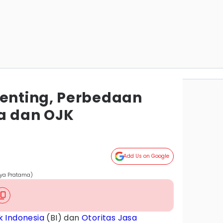
nting, Perbedaan
a dan OJK
Add Us on Google
tya Pratama)
k Indonesia
(BI) dan
Otoritas Jasa