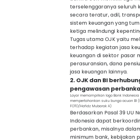
terselenggaranya seluruh 
secara teratur, adil, tran
sistem keuangan yang tumb
ketiga melindungi kepent
Tugas utama OJK yaitu m
terhadap kegiatan jasa keu
keuangan di sektor pasar m
perasuransian, dana pens
jasa keuangan lainnya.
2. OJK dan BI berhubu
pengawasan perbank
Layar memampilkan logo Bank Indonesia (
mempertahankan suku bunga acuan BI (BI
FOTO/Hafidz Mubarak A)
Berdasarkan Pasal 39 UU N
Indonesia dapat berkoord
perbankan, misalnya dala
minimum bank, kebijakan pe