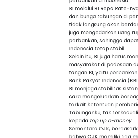
perbankan di Indonesia.
BI melalui BI Repo Rate-n
dan bunga tabungan di per
tidak langsung akan berdam
juga mengedarkan uang ru
perbankan, sehingga dapa
Indonesia tetap stabil.
Selain itu, BI juga harus m
masyarakat di pedesaan d
tangan BI, yaitu perbankan
Bank Rakyat Indonesia (BRI
BI menjaga stabilitas sis
cara mengeluarkan berbaga
terkait ketentuan pemberia
Tabunganku, tak terkecuali
kepada
top up e-money
.
Sementara OJK, berdasarka
bahwa OJK memiliki tiga m