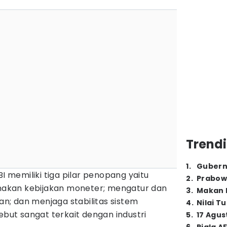
Trendi
1
.
Gubern
BI memiliki tiga pilar penopang yaitu
2
.
Prabow
akan kebijakan moneter; mengatur dan
3
.
Makan B
; dan menjaga stabilitas sistem
4
.
Nilai T
ebut sangat terkait dengan industri
5
.
17 Agus