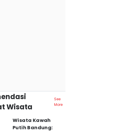
endasi
See
t Wisata
More
Wisata Kawah
Putih Bandung: