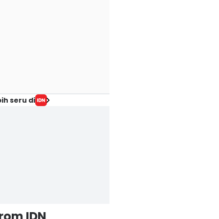
ih seru di
from IDN