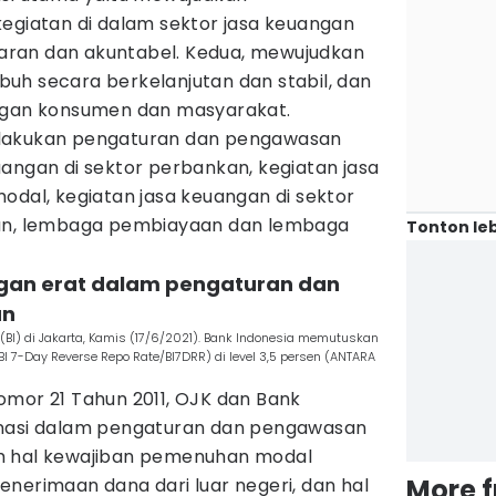
kegiatan di dalam sektor jasa keuangan
sparan dan akuntabel. Kedua, mewujudkan
uh secara berkelanjutan dan stabil, dan
ingan konsumen dan masyarakat.
elakukan pengaturan dan pengawasan
angan di sektor perbankan, kegiatan jasa
odal, kegiatan jasa keuangan di sektor
iun, lembaga pembiayaan dan lembaga
Tonton leb
ngan erat dalam pengaturan dan
an
BI) di Jakarta, Kamis (17/6/2021). Bank Indonesia memutuskan
 7-Day Reverse Repo Rate/BI7DRR) di level 3,5 persen (ANTARA
omor 21 Tahun 2011, OJK dan Bank
inasi dalam pengaturan dan pengawasan
m hal kewajiban pemenuhan modal
More 
nerimaan dana dari luar negeri, dan hal