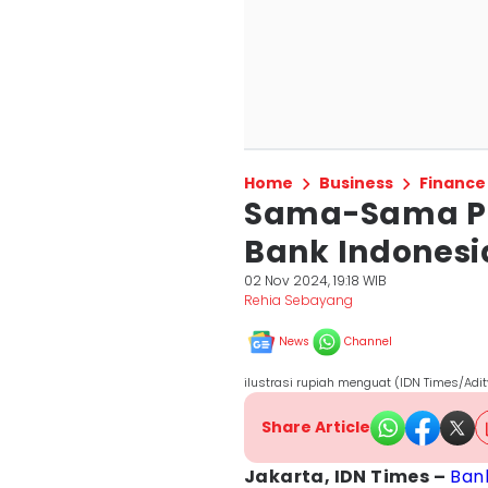
Home
Business
Finance
Sama-Sama Pe
Bank Indonesi
02 Nov 2024, 19:18 WIB
Rehia Sebayang
News
Channel
ilustrasi rupiah menguat (IDN Times/Adi
Share Article
Jakarta, IDN Times –
Ban