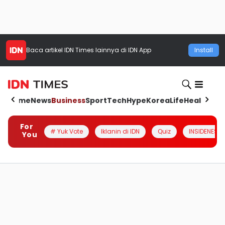
Baca artikel
IDN Times
lainnya di IDN App
Install
Home
News
Business
Sport
Tech
Hype
Korea
Life
Health
Aut
For
# Yuk Vote
Iklanin di IDN
Quiz
INSIDENESIA
You