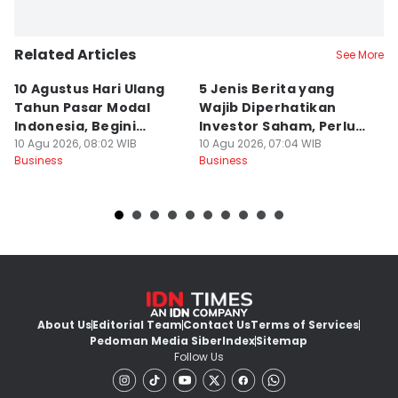
Related Articles
See More
10 Agustus Hari Ulang
5 Jenis Berita yang
A
Tahun Pasar Modal
Wajib Diperhatikan
E
Indonesia, Begini
Investor Saham, Perlu
L
Sejarahnya
10 Agu 2026, 08:02 WIB
Dipantau!
10 Agu 2026, 07:04 WIB
10
Business
Business
Bu
About Us
Editorial Team
Contact Us
Terms of Services
Pedoman Media Siber
Index
Sitemap
Follow Us