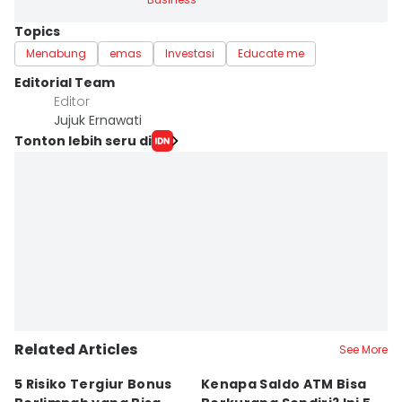
Topics
Menabung
emas
Investasi
Educate me
Editorial Team
Editor
Jujuk Ernawati
Tonton lebih seru di
Related Articles
See More
5 Risiko Tergiur Bonus
Kenapa Saldo ATM Bisa
R