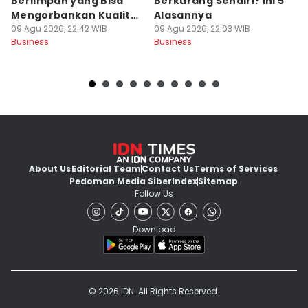
Berlimpah yang Bisa
Berkurang Sendiri? Ini 5
V
Mengorbankan Kualitas
Alasannya
U
Produk
09 Agu 2026, 22:42 WIB
09 Agu 2026, 22:03 WIB
U
09
Business
Business
Bu
About Us
Editorial Team
Contact Us
Terms of Services
Pedoman Media Siber
Index
Sitemap
Follow Us
Download
© 2026 IDN. All Rights Reserved.