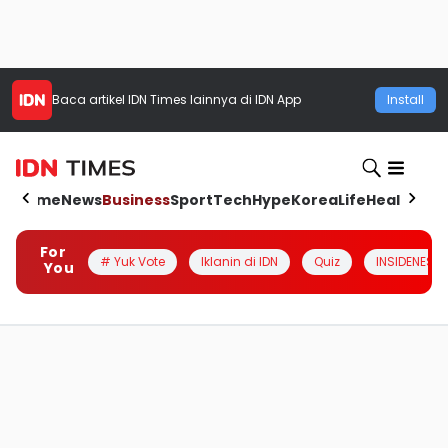
Baca artikel
IDN Times
lainnya di IDN App
Install
Home
News
Business
Sport
Tech
Hype
Korea
Life
Health
Aut
For
# Yuk Vote
Iklanin di IDN
Quiz
INSIDENESIA
You