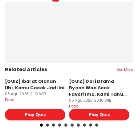
Related Articles
See More
[QUIZ] Ibarat Olahan
[QUIZ] Dari Drama
B
Ubi, Kamu Cocok Jadi Ini
Byeon Woo Seok
M
06 Agu 2026, 21:10 WIB
Favoritmu, Kami Tahu
P
Food
Makanan yang Cocok
06 Agu 2026, 20:10 WIB
B
06
Food
Fo
untukmu
Play Quiz
Play Quiz