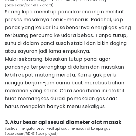
ilustrasi memasak dengan panci tertutup agar cepat matang
(pexels.com/Daniel's Richard)
Sering lupa menutup panci karena ingin melihat
proses masaknya terus-menerus. Padahal, uap
panas yang keluar itu sebenarnya energi gas yang
terbuang percuma ke udara bebas. Tanpa tutup,
suhu di dalam panci susah stabil dan bikin daging
atau sayuran jadi lama empuknya.
Mulai sekarang, biasakan tutup panci agar
panasnya terperangkap di dalam dan masakan
lebih cepat matang merata. Kamu gak perlu
nunggu berjam-jam cuma buat merebus bahan
makanan yang keras. Cara sederhana ini efektif
buat memangkas durasi pemakaian gas saat
harus mengolah banyak menu sekaligus.
3. Atur besar api sesuai diameter alat masak
ilustrasi mengatur besar kecil api saat memasak di kompor gas
(pexels.com/RDNE Stock project)