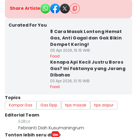
Share Article
Curated For You
8 Cara Masak Lontong Hemat
Gas, Anti Gagal dan Gak Bikin
Dompet Kering!
05 Apr 2026, 15:15 WIB
Food
Kenapa Api Kecil Justru Boros
Gas? Ini Faktanya yang Jarang
Dibahas
03 Apr 2026, 10:15 WIB
Food
Topics
Kompor Gas
Gas Elpiji
tips masak
tips dapur
Editorial Team
Editor
Febrianti Diah Kusumaningrum
Tonton lebih seru di