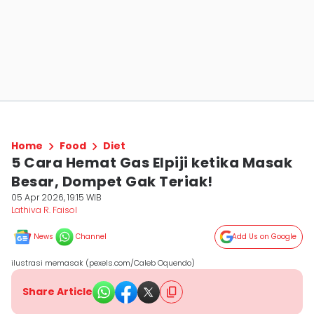
Home
Food
Diet
5 Cara Hemat Gas Elpiji ketika Masak
Besar, Dompet Gak Teriak!
05 Apr 2026, 19:15 WIB
Lathiva R. Faisol
News
Channel
Add Us on Google
ilustrasi memasak (pexels.com/Caleb Oquendo)
Share Article