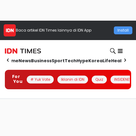
Baca artikel
IDN Times
lainnya di IDN App
Install
Home
News
Business
Sport
Tech
Hype
Korea
Life
Health
Aut
For
# Yuk Vote
Iklanin di IDN
Quiz
INSIDENESIA
You