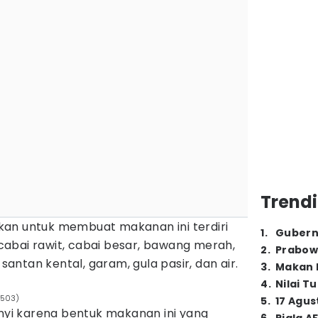
Trendi
an untuk membuat makanan ini terdiri
1
.
Gubern
, cabai rawit, cabai besar, bawang merah,
2
.
Prabow
 santan kental, garam, gula pasir, dan air.
3
.
Makan B
4
.
Nilai T
0503)
5
.
17 Agus
i karena bentuk makanan ini yang