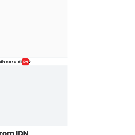
ih seru di
from IDN