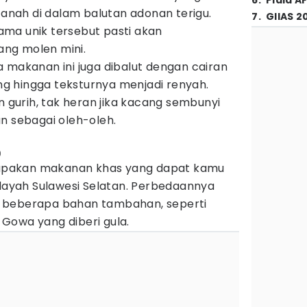
6
.
Piala A
nah di dalam balutan adonan terigu.
7
.
GIIAS 2
ma unik tersebut pasti akan
ng molen mini.
 makanan ini juga dibalut dengan cairan
eng hingga teksturnya menjadi renyah.
n gurih, tak heran jika kacang sembunyi
n sebagai oleh-oleh.
)
pakan makanan khas yang dapat kamu
ilayah Sulawesi Selatan. Perbedaannya
 beberapa bahan tambahan, seperti
Gowa yang diberi gula.