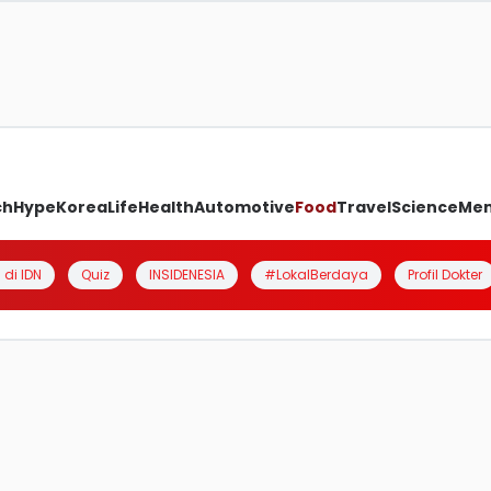
ch
Hype
Korea
Life
Health
Automotive
Food
Travel
Science
Me
 di IDN
Quiz
INSIDENESIA
#LokalBerdaya
Profil Dokter