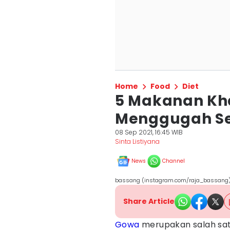
Home
Food
Diet
5 Makanan Kh
Menggugah Se
08 Sep 2021, 16:45 WIB
Sinta Listiyana
News
Channel
bassang (instagram.com/raja_bassang
Share Article
Gowa
merupakan salah satu