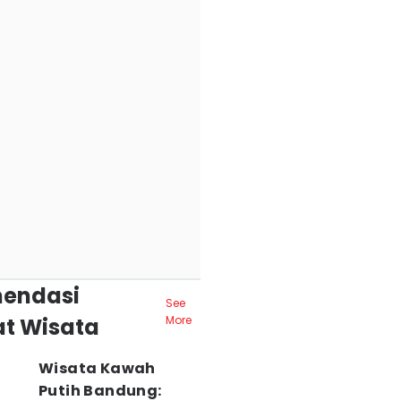
endasi
See
t Wisata
More
Wisata Kawah
Putih Bandung: