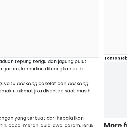
Tonton leb
aduan tepung terigu dan jagung pulut
dan garam; kemudian dituangkan pada
g
, yaitu
bassang
cokelat dan
bassang
semakin nikmat jika disantap saat masih
gan yang terbuat dari kepala ikan,
More 
h, cabai merah, gula jawa, garam, jeruk