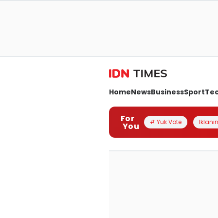
Home
News
Business
Sport
Te
For
# Yuk Vote
Iklanin
You