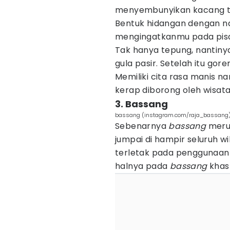
menyembunyikan kacang ta
Bentuk hidangan dengan na
mengingatkanmu pada pisa
Tak hanya tepung, nantinya
gula pasir. Setelah itu gor
Memiliki cita rasa manis na
kerap diborong oleh wisata
3. Bassang
bassang (instagram.com/raja_bassang
Sebenarnya
bassang
meru
jumpai di hampir seluruh w
terletak pada penggunaan
halnya pada
bassang
khas 