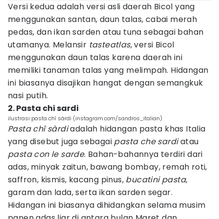
Versi kedua adalah versi asli daerah Bicol yang
menggunakan santan, daun talas, cabai merah
pedas, dan ikan sarden atau tuna sebagai bahan
utamanya. Melansir
tasteatlas
, versi Bicol
menggunakan daun talas karena daerah ini
memiliki tanaman talas yang melimpah. Hidangan
ini biasanya disajikan hangat dengan semangkuk
nasi putih.
2. Pasta chi sardi
ilustrasi pasta chî sàrdi (instagram.com/sandros_italian)
Pasta chî sàrdi
adalah hidangan pasta khas Italia
yang disebut juga sebagai
pasta che sardi
atau
pasta con le sarde
. Bahan-bahannya terdiri dari
adas, minyak zaitun, bawang bombay, remah roti,
saffron, kismis, kacang pinus,
bucatini pasta
,
garam dan lada, serta ikan sarden segar.
Hidangan ini biasanya dihidangkan selama musim
panen adas liar di antara bulan Maret dan