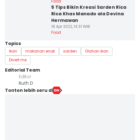
Food
5 Tips Bikin Kreasi Sarden Rica
Rica Khas Manado ala Devina
Hermawan
18 Apr 2022, 14:31 WIB
Food
Topics
Ikan
makanan enak
sarden
Olahan ikan
Divert me
Editorial Team
Editor
Ruth D
Tonton lebih seru di