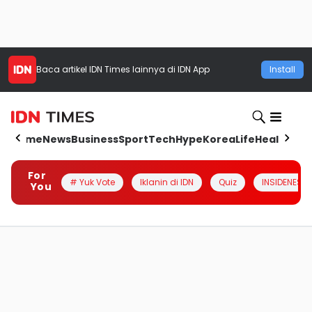
Baca artikel
IDN Times
lainnya di IDN App
Install
Home
News
Business
Sport
Tech
Hype
Korea
Life
Health
Aut
For
# Yuk Vote
Iklanin di IDN
Quiz
INSIDENESIA
You