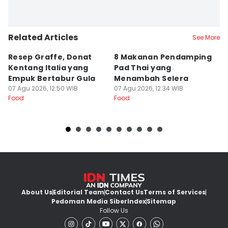
Related Articles
See More
Resep Graffe, Donat
8 Makanan Pendamping
5
Kentang Italia yang
Pad Thai yang
a
Empuk Bertabur Gula
Menambah Selera
D
07 Agu 2026, 12:50 WIB
07 Agu 2026, 12:34 WIB
07
Food
Food
Fo
About Us
Editorial Team
Contact Us
Terms of Services
Pedoman Media Siber
Index
Sitemap
Follow Us