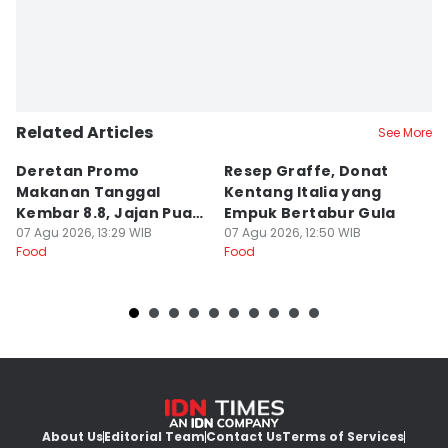
Related Articles
See More
Deretan Promo
Resep Graffe, Donat
8
Makanan Tanggal
Kentang Italia yang
P
Kembar 8.8, Jajan Puas
Empuk Bertabur Gula
M
dan Cuan!
07 Agu 2026, 13:29 WIB
07 Agu 2026, 12:50 WIB
07
Food
Food
Fo
About Us
Editorial Team
Contact Us
Terms of Services