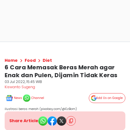
Home
Food
Diet
6 Cara Memasak Beras Merah agar
Enak dan Pulen, Dijamin Tidak Keras
03 Jul 2022, 15:45 WIB
Kiswanto Sugeng
News
Channel
Add Us on Google
ilustrasi beras merah (pixabay.com/@EzBom)
Share Article