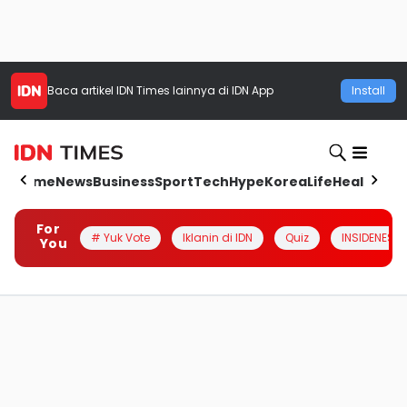
Baca artikel
IDN Times
lainnya di IDN App
Install
Home
News
Business
Sport
Tech
Hype
Korea
Life
Health
Aut
For
# Yuk Vote
Iklanin di IDN
Quiz
INSIDENESIA
You