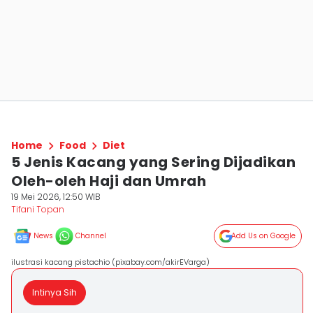
Home
Food
Diet
5 Jenis Kacang yang Sering Dijadikan
Oleh-oleh Haji dan Umrah
19 Mei 2026, 12:50 WIB
Tifani Topan
News
Channel
Add Us on Google
ilustrasi kacang pistachio (pixabay.com/akirEVarga)
Intinya Sih