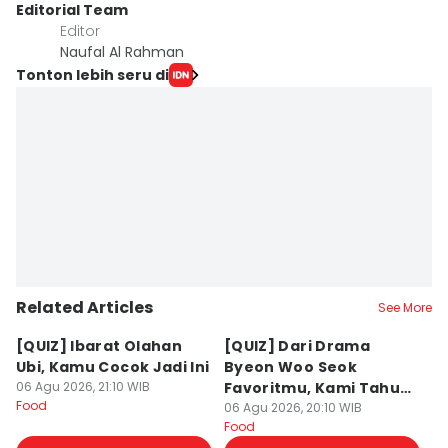
Editorial Team
Editor
Naufal Al Rahman
Tonton lebih seru di
Related Articles
See More
[QUIZ] Ibarat Olahan
[QUIZ] Dari Drama
B
Ubi, Kamu Cocok Jadi Ini
Byeon Woo Seok
M
06 Agu 2026, 21:10 WIB
Favoritmu, Kami Tahu
P
Food
Makanan yang Cocok
06 Agu 2026, 20:10 WIB
B
06
Food
Fo
untukmu