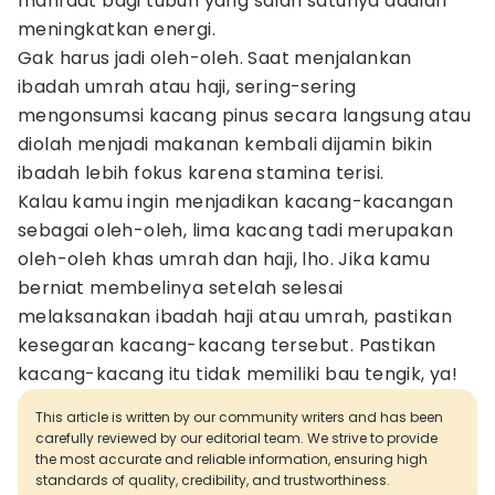
manfaat bagi tubuh yang salah satunya adalah
meningkatkan energi.
Gak harus jadi oleh-oleh. Saat menjalankan
ibadah umrah atau haji, sering-sering
mengonsumsi kacang pinus secara langsung atau
diolah menjadi makanan kembali dijamin bikin
ibadah lebih fokus karena stamina terisi.
Kalau kamu ingin menjadikan kacang-kacangan
sebagai oleh-oleh, lima kacang tadi merupakan
oleh-oleh khas umrah dan haji, lho. Jika kamu
berniat membelinya setelah selesai
melaksanakan ibadah haji atau umrah, pastikan
kesegaran kacang-kacang tersebut. Pastikan
kacang-kacang itu tidak memiliki bau tengik, ya!
This article is written by our community writers and has been
carefully reviewed by our editorial team. We strive to provide
the most accurate and reliable information, ensuring high
standards of quality, credibility, and trustworthiness.