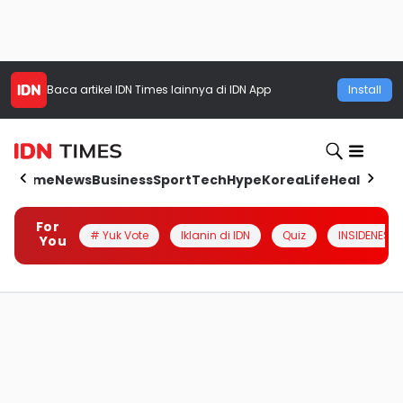
Baca artikel
IDN Times
lainnya di IDN App
Install
Home
News
Business
Sport
Tech
Hype
Korea
Life
Health
Aut
For
# Yuk Vote
Iklanin di IDN
Quiz
INSIDENESIA
You