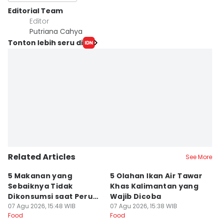
Editorial Team
Editor
Putriana Cahya
Tonton lebih seru di
Related Articles
See More
5 Makanan yang
5 Olahan Ikan Air Tawar
R
Sebaiknya Tidak
Khas Kalimantan yang
C
Dikonsumsi saat Perut
Wajib Dicoba
Kr
Kosong
07 Agu 2026, 15:48 WIB
07 Agu 2026, 15:38 WIB
07
Food
Food
Fo