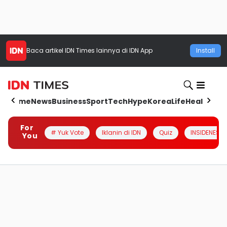
Baca artikel
IDN Times
lainnya di IDN App
Install
Home
News
Business
Sport
Tech
Hype
Korea
Life
Health
Aut
For
# Yuk Vote
Iklanin di IDN
Quiz
INSIDENESIA
You