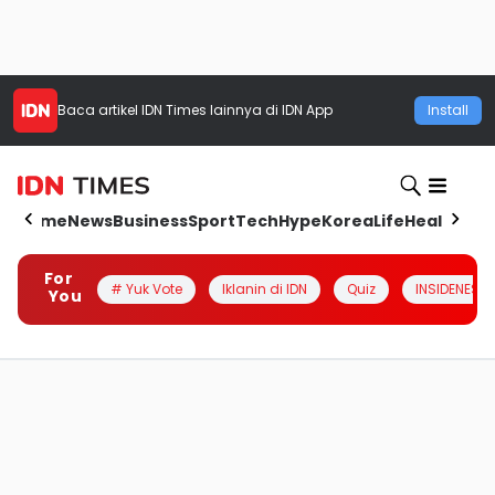
Baca artikel
IDN Times
lainnya di IDN App
Install
Home
News
Business
Sport
Tech
Hype
Korea
Life
Health
Aut
For
# Yuk Vote
Iklanin di IDN
Quiz
INSIDENESIA
You