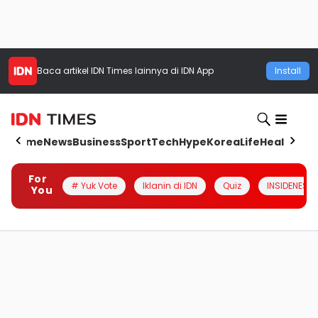
Baca artikel
IDN Times
lainnya di IDN App
Install
Home
News
Business
Sport
Tech
Hype
Korea
Life
Health
Aut
For
# Yuk Vote
Iklanin di IDN
Quiz
INSIDENESIA
You