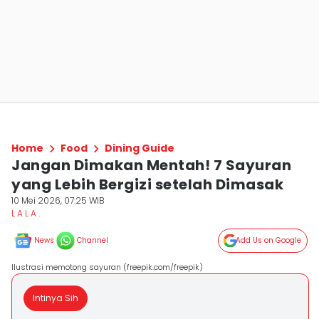
Home
Food
Dining Guide
Jangan Dimakan Mentah! 7 Sayuran
yang Lebih Bergizi setelah Dimasak
10 Mei 2026, 07:25 WIB
L A L A .
News
Channel
Add Us on Google
Ilustrasi memotong sayuran (freepik.com/freepik)
Intinya Sih