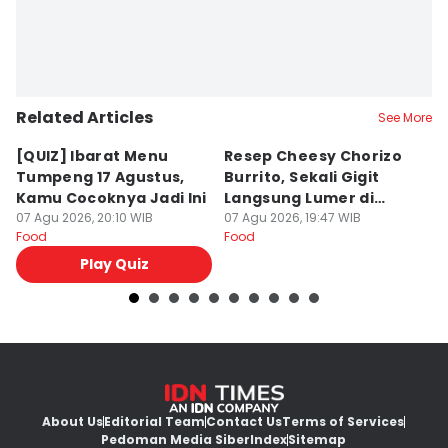
Related Articles
See More
[QUIZ] Ibarat Menu
Resep Cheesy Chorizo
⁠
Tumpeng 17 Agustus,
Burrito, Sekali Gigit
K
Kamu Cocoknya Jadi Ini
Langsung Lumer di
F
07 Agu 2026, 20:10 WIB
Mulut
07 Agu 2026, 19:47 WIB
N
07
Food
Food
Fo
S
Play Quiz
About Us
Editorial Team
Contact Us
Terms of Services
Pedoman Media Siber
Index
Sitemap