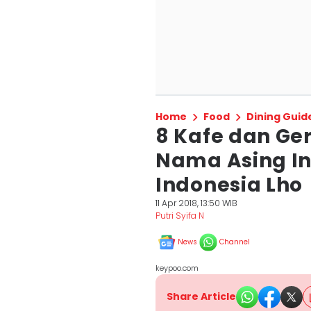
Home
Food
Dining Guid
8 Kafe dan Ge
Nama Asing Ini
Indonesia Lho
11 Apr 2018, 13:50 WIB
Putri Syifa N
News
Channel
keypoo.com
Share Article