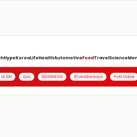
ch
Hype
Korea
Life
Health
Automotive
Food
Travel
Science
Me
 di IDN
Quiz
INSIDENESIA
#LokalBerdaya
Profil Dokter