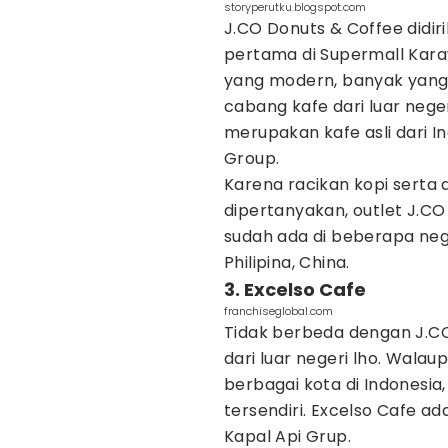
storyperutku.blogspot.com
J.CO Donuts & Coffee didi
pertama di Supermall Kara
yang modern, banyak yang 
cabang kafe dari luar nege
merupakan kafe asli dari I
Group.
Karena racikan kopi serta 
dipertanyakan, outlet J.CO
sudah ada di beberapa nega
Philipina, China.
3. Excelso Cafe
franchiseglobal.com
Tidak berbeda dengan J.CO,
dari luar negeri lho. Wal
berbagai kota di Indonesi
tersendiri. Excelso Cafe a
Kapal Api Grup.