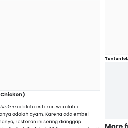
Tonton leb
d Chicken)
Chicken
adalah restoran waralaba
nya adalah ayam. Karena ada embel-
manya, restoran ini sering dianggap
More 