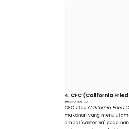
4. CFC (California Frie
zeropromosi.com
CFC atau
California Fried 
makanan yang menu utama
embel 'california' pada na