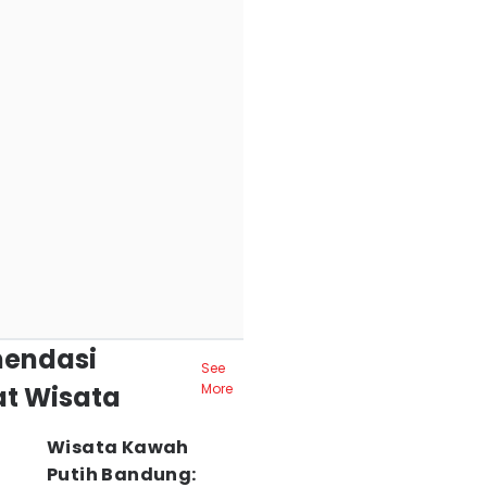
endasi
See
t Wisata
More
Wisata Kawah
Putih Bandung: