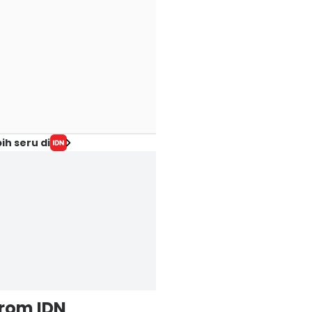
ih seru di
from IDN