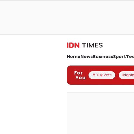
Home
News
Business
Sport
Te
For
# Yuk Vote
Iklanin
You