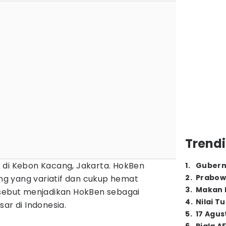
Trendi
 di Kebon Kacang, Jakarta. HokBen
1
.
Gubern
2
.
Prabow
g yang variatif dan cukup hemat
3
.
Makan B
rsebut menjadikan HokBen sebagai
4
.
Nilai T
ar di Indonesia.
5
.
17 Agus
e