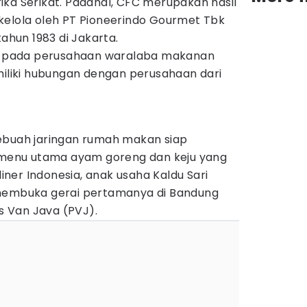
ika Serikat. Padahal, CFC merupakan hasil
kelola oleh PT Pioneerindo Gourmet Tbk
tahun 1983 di Jakarta.
ri pada perusahaan waralaba makanan
miliki hubungan dengan perusahaan dari
ebuah jaringan rumah makan siap
n menu utama ayam goreng dan keju yang
liner Indonesia, anak usaha Kaldu Sari
 membuka gerai pertamanya di Bandung
is Van Java (PVJ).