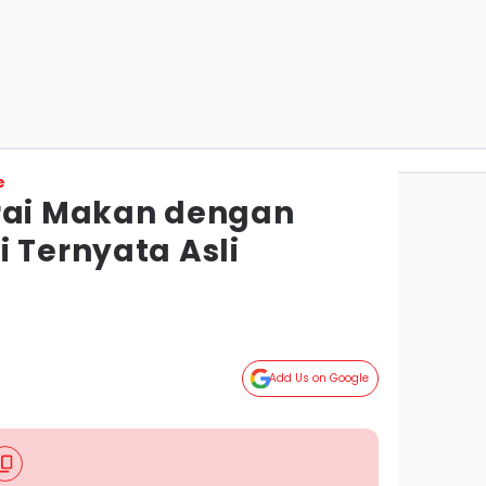
e
rai Makan dengan
 Ternyata Asli
Add Us on Google