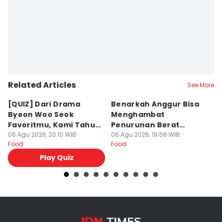
Dewi Suci Rahayu
Related Articles
See More
[QUIZ] Dari Drama
Benarkah Anggur Bisa
[Q
Byeon Woo Seok
Menghambat
K
Favoritmu, Kami Tahu
Penurunan Berat
D
Makanan yang Cocok
06 Agu 2026, 20:10 WIB
Badan?
06 Agu 2026, 19:58 WIB
06
Food
Food
Fo
untukmu
Play Quiz