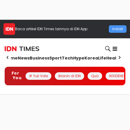
Baca artikel
IDN Times
lainnya di IDN App
Install
Home
News
Business
Sport
Tech
Hype
Korea
Life
Health
Aut
For
# Yuk Vote
Iklanin di IDN
Quiz
INSIDENESIA
You