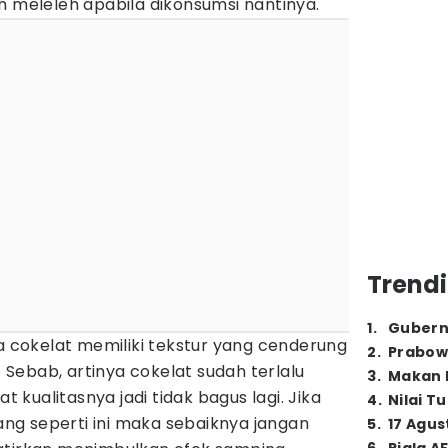
h meleleh apabila dikonsumsi nantinya.
Trendi
1
.
Gubern
ta cokelat memiliki tekstur yang cenderung
2
.
Prabow
Sebab, artinya cokelat sudah terlalu
3
.
Makan B
kualitasnya jadi tidak bagus lagi. Jika
4
.
Nilai T
g seperti ini maka sebaiknya jangan
5
.
17 Agus