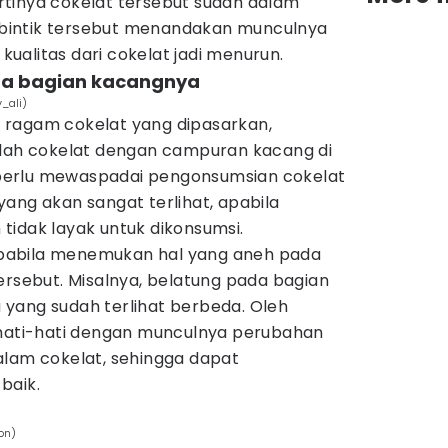
tinya cokelat tersebut sudah dalam
ik-bintik tersebut menandakan munculnya
alitas dari cokelat jadi menurun.
da bagian kacangnya
_ali)
 ragam cokelat yang dipasarkan,
alah cokelat dengan campuran kacang di
perlu mewaspadai pengonsumsian cokelat
ang akan sangat terlihat, apabila
tidak layak untuk dikonsumsi.
pabila menemukan hal yang aneh pada
ersebut. Misalnya, belatung pada bagian
yang sudah terlihat berbeda. Oleh
rhati-hati dengan munculnya perubahan
alam cokelat, sehingga dapat
baik.
on)