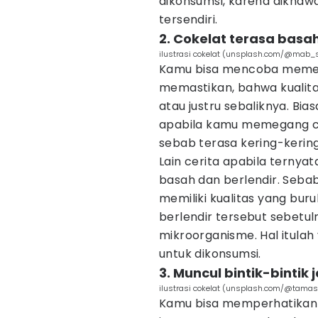
dikonsumsi, karena dikhaw
tersendiri.
2. Cokelat terasa basa
ilustrasi cokelat (unsplash.com/@mab_s
Kamu bisa mencoba memeg
memastikan, bahwa kualita
atau justru sebaliknya. B
apabila kamu memegang co
sebab terasa kering-kering
Lain cerita apabila ternya
basah dan berlendir. Sebab
memiliki kualitas yang bur
berlendir tersebut sebetu
mikroorganisme. Hal itulah
untuk dikonsumsi.
3. Muncul bintik-bintik
ilustrasi cokelat (unsplash.com/@tama
Kamu bisa memperhatikan 