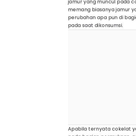
jamur yang muncul pada cok
memang biasanya jamur yan
perubahan apa pun di bag
pada saat dikonsumsi.
Apabila ternyata cokelat y