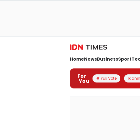
Home
News
Business
Sport
Te
For
# Yuk Vote
Iklanin
You