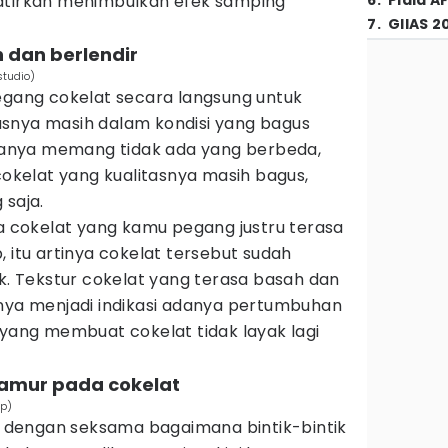
atirkan menimbulkan efek samping
6
.
Piala A
7
.
GIIAS 2
h dan berlendir
tudio)
ang cokelat secara langsung untuk
snya masih dalam kondisi yang bagus
iasanya memang tidak ada yang berbeda,
kelat yang kualitasnya masih bagus,
 saja.
ta cokelat yang kamu pegang justru terasa
, itu artinya cokelat tersebut sudah
uk. Tekstur cokelat yang terasa basah dan
lnya menjadi indikasi adanya pertumbuhan
 yang membuat cokelat tidak layak lagi
 jamur pada cokelat
sp)
dengan seksama bagaimana bintik-bintik