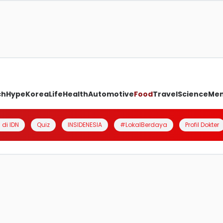
ch
Hype
Korea
Life
Health
Automotive
Food
Travel
Science
Me
 di IDN
Quiz
INSIDENESIA
#LokalBerdaya
Profil Dokter