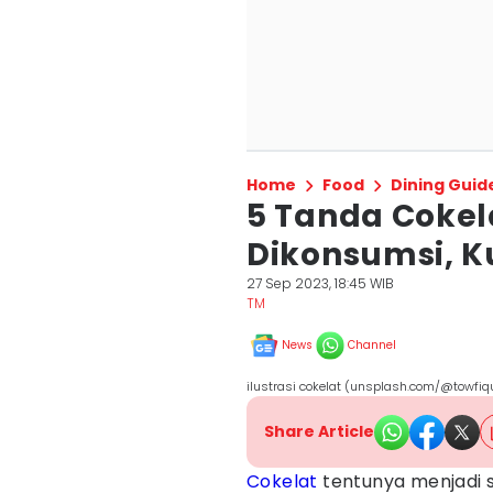
Home
Food
Dining Guid
5 Tanda Cokel
Dikonsumsi, K
27 Sep 2023, 18:45 WIB
TM
News
Channel
ilustrasi cokelat (unsplash.com/@towf
Share Article
Cokelat
tentunya menjadi s