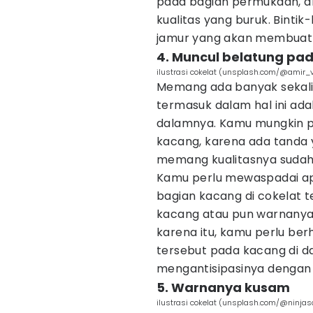
pada bagian permukaan, ar
kualitas yang buruk. Bint
jamur yang akan membuat ku
4. Muncul belatung pa
ilustrasi cokelat (unsplash.com/@amir_v
Memang ada banyak sekali
termasuk dalam hal ini ad
dalamnya. Kamu mungkin 
kacang, karena ada tanda y
memang kualitasnya sudah 
Kamu perlu mewaspadai a
bagian kacang di cokelat t
kacang atau pun warnanya 
karena itu, kamu perlu be
tersebut pada kacang di d
mengantisipasinya dengan 
5. Warnanya kusam
ilustrasi cokelat (unsplash.com/@ninjas