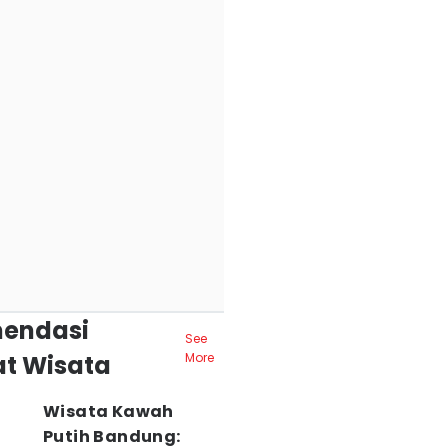
endasi
See
t Wisata
More
Wisata Kawah
Putih Bandung: