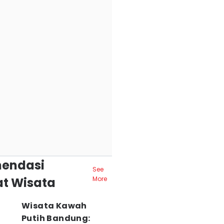
endasi
See
t Wisata
More
Wisata Kawah
Putih Bandung: