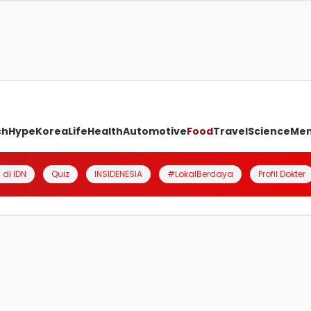
ch
Hype
Korea
Life
Health
Automotive
Food
Travel
Science
Me
 di IDN
Quiz
INSIDENESIA
#LokalBerdaya
Profil Dokter