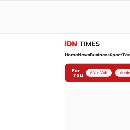
Home
News
Business
Sport
Te
For
# Yuk Vote
Iklanin
You