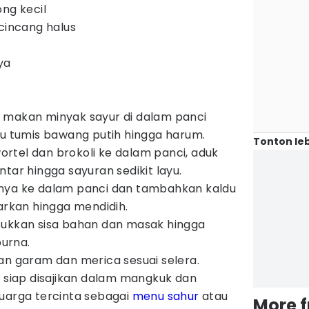
ong kecil
 cincang halus
ya
 makan minyak sayur di dalam panci
lu tumis bawang putih hingga harum.
Tonton leb
rtel dan brokoli ke dalam panci, aduk
tar hingga sayuran sedikit layu.
nya ke dalam panci dan tambahkan kaldu
iarkan hingga mendidih.
sukkan sisa bahan dan masak hingga
urna.
an garam dan merica sesuai selera.
i siap disajikan dalam mangkuk dan
uarga tercinta sebagai
menu sahur
atau
More 