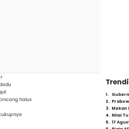
r
Trendi
 dadu
pil
1
.
Gubern
 cincang halus
2
.
Prabow
3
.
Makan B
cukupnya
4
.
Nilai T
5
.
17 Agus