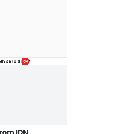
ih seru di
from IDN