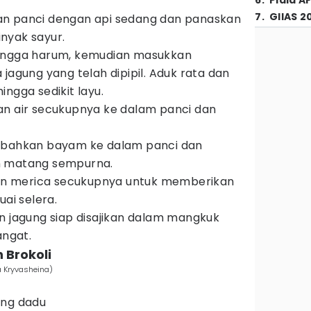
6
.
Piala A
7
.
GIIAS 2
n panci dengan api sedang dan panaskan
nyak sayur.
ingga harum, kemudian masukkan
jagung yang telah dipipil. Aduk rata dan
ngga sedikit layu.
an air secukupnya ke dalam panci dan
mbahkan bayam ke dalam panci dan
n matang sempurna.
 merica secukupnya untuk memberikan
uai selera.
n jagung siap disajikan dalam mangkuk
angat.
 Brokoli
a Kryvasheina)
ong dadu