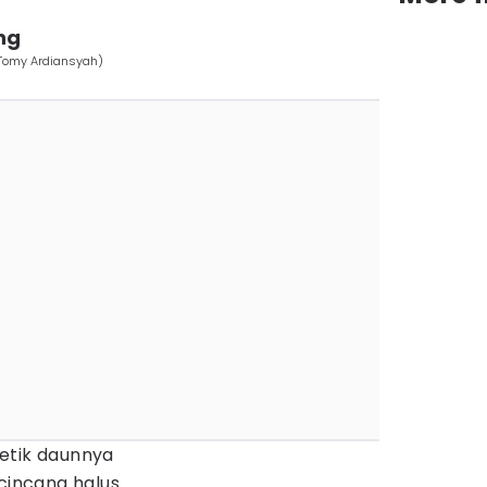
ng
/Tomy Ardiansyah)
etik daunnya
 cincang halus